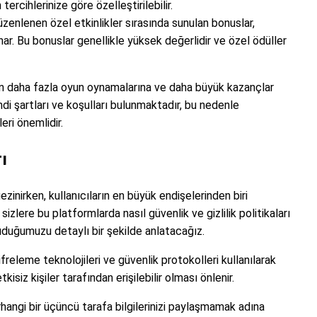
tercihlerinize göre özelleştirilebilir.
enlenen özel etkinlikler sırasında sunulan bonuslar,
sunar. Bu bonuslar genellikle yüksek değerlidir ve özel ödüller
n daha fazla oyun oynamalarına ve daha büyük kazançlar
di şartları ve koşulları bulunmaktadır, bu nedenle
eri önemlidir.
rı
inirken, kullanıcıların en büyük endişelerinden biri
, sizlere bu platformlarda nasıl güvenlik ve gizlilik politikaları
oruduğumuzu detaylı bir şekilde anlatacağız.
, şifreleme teknolojileri ve güvenlik protokolleri kullanılarak
tkisiz kişiler tarafından erişilebilir olması önlenir.
, herhangi bir üçüncü tarafa bilgilerinizi paylaşmamak adına