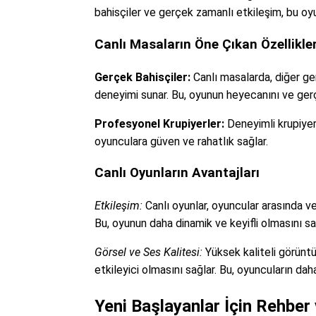
bahisçiler ve gerçek zamanlı etkileşim, bu oyun
Canlı Masaların Öne Çıkan Özellikler
Gerçek Bahisçiler:
Canlı masalarda, diğer ge
deneyimi sunar. Bu, oyunun heyecanını ve gerçek
Profesyonel Krupiyerler:
Deneyimli krupiyerl
oyunculara güven ve rahatlık sağlar.
Canlı Oyunların Avantajları
Etkileşim:
Canlı oyunlar, oyuncular arasında v
Bu, oyunun daha dinamik ve keyifli olmasını sa
Görsel ve Ses Kalitesi:
Yüksek kaliteli görüntü
etkileyici olmasını sağlar. Bu, oyuncuların d
Yeni Başlayanlar İçin Rehber 