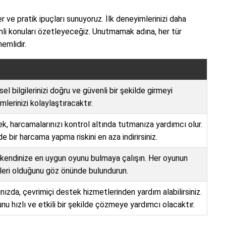
r ve pratik ipuçları sunuyoruz. İlk deneyimlerinizi daha
emli konuları özetleyeceğiz. Unutmamak adına, her tür
nemlidir.
sel bilgilerinizi doğru ve güvenli bir şekilde girmeyi
lerinizi kolaylaştıracaktır.
k, harcamalarınızı kontrol altında tutmanıza yardımcı olur.
e bir harcama yapma riskini en aza indirirsiniz.
, kendinize en uygun oyunu bulmaya çalışın. Her oyunun
jileri olduğunu göz önünde bulundurun.
ınızda, çevrimiçi destek hizmetlerinden yardım alabilirsiniz.
nu hızlı ve etkili bir şekilde çözmeye yardımcı olacaktır.