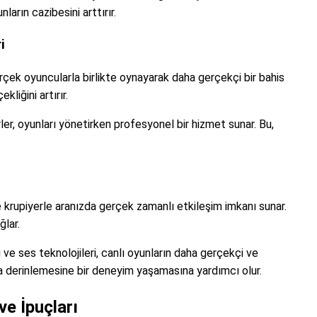
ların cazibesini arttırır.
i
rçek oyuncularla birlikte oynayarak daha gerçekçi bir bahis
liğini artırır.
er, oyunları yönetirken profesyonel bir hizmet sunar. Bu,
e krupiyerle aranızda gerçek zamanlı etkileşim imkanı sunar.
ğlar.
 ve ses teknolojileri, canlı oyunların daha gerçekçi ve
aha derinlemesine bir deneyim yaşamasına yardımcı olur.
ve İpuçları