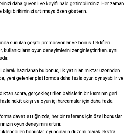
rinizi daha güvenli ve keyifli hale getirebilirsiniz. Her zaman
ilgi birikiminizi artırmaya özen gösterin.
nda sunulan çeşitli promosyonlar ve bonus teklifleri
r, kullanıcıların oyun deneyimlerini zenginleştirirken, aynı
dır.
l olarak hazırlanan bu bonus, ilk yatırılan miktar üzerinden
de, yeni gelenler platformda daha fazla oyun oynayabilir ve
dıktan sonra, gerçekleştirilen bahislerin bir kısmının geri
azla nakit akışı ve oyun içi harcamalar için daha fazla
forma davet ettiğinizde, her bir referans için özel bonuslar
ınızın oyun deneyimini artırır.
üklenebilen bonuslar, oyuncuların düzenli olarak ekstra