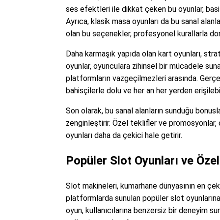
ses efektleri ile dikkat çeken bu oyunlar, bas
Ayrıca, klasik masa oyunları da bu sanal alanl
olan bu seçenekler, profesyonel kurallarla don
Daha karmaşık yapıda olan kart oyunları, strat
oyunlar, oyunculara zihinsel bir mücadele sunar
platformların vazgeçilmezleri arasında. Gerçek
bahisçilerle dolu ve her an her yerden erişilebil
Son olarak, bu sanal alanların sunduğu bonus
zenginleştirir. Özel teklifler ve promosyonlar
oyunları daha da çekici hale getirir.
Popüler Slot Oyunları ve Özell
Slot makineleri, kumarhane dünyasının en çekic
platformlarda sunulan popüler slot oyunlarına v
oyun, kullanıcılarına benzersiz bir deneyim sun