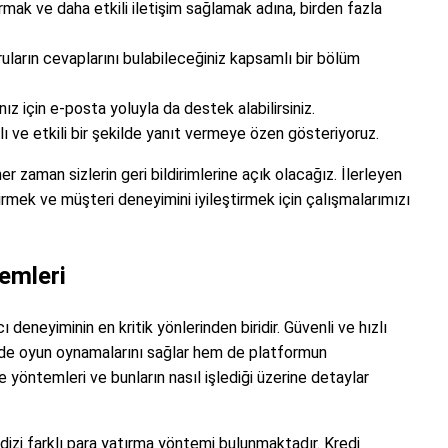
ırmak ve daha etkili iletişim sağlamak adına, birden fazla
uların cevaplarını bulabileceğiniz kapsamlı bir bölüm
ız için e-posta yoluyla da destek alabilirsiniz.
lı ve etkili bir şekilde yanıt vermeye özen gösteriyoruz.
r zaman sizlerin geri bildirimlerine açık olacağız. İlerleyen
rmek ve müşteri deneyimini iyileştirmek için çalışmalarımızı
emleri
ı deneyiminin en kritik yönlerinden biridir. Güvenli ve hızlı
ilde oyun oynamalarını sağlar hem de platformun
me yöntemleri ve bunların nasıl işlediği üzerine detaylar
r dizi farklı para yatırma yöntemi bulunmaktadır. Kredi