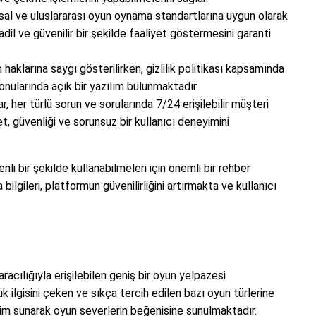
sal ve uluslararası oyun oynama standartlarına uygun olarak
 adil ve güvenilir bir şekilde faaliyet göstermesini garanti
n haklarına saygı gösterilirken, gizlilik politikası kapsamında
 konularında açık bir yazılım bulunmaktadır.
ar, her türlü sorun ve sorularında 7/24 erişilebilir müşteri
et, güvenliği ve sorunsuz bir kullanıcı deneyimini
nli bir şekilde kullanabilmeleri için önemli bir rehber
 bilgileri, platformun güvenilirliğini artırmakta ve kullanıcı
 aracılığıyla erişilebilen geniş bir oyun yelpazesi
k ilgisini çeken ve sıkça tercih edilen bazı oyun türlerine
yim sunarak oyun severlerin beğenisine sunulmaktadır.