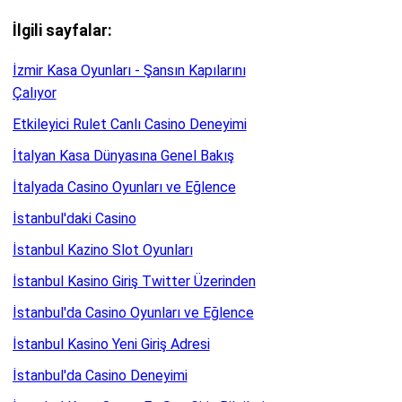
İlgili sayfalar:
İzmir Kasa Oyunları - Şansın Kapılarını
Çalıyor
Etkileyici Rulet Canlı Casino Deneyimi
İtalyan Kasa Dünyasına Genel Bakış
İtalyada Casino Oyunları ve Eğlence
İstanbul'daki Casino
İstanbul Kazino Slot Oyunları
İstanbul Kasino Giriş Twitter Üzerinden
İstanbul'da Casino Oyunları ve Eğlence
İstanbul Kasino Yeni Giriş Adresi
İstanbul'da Casino Deneyimi