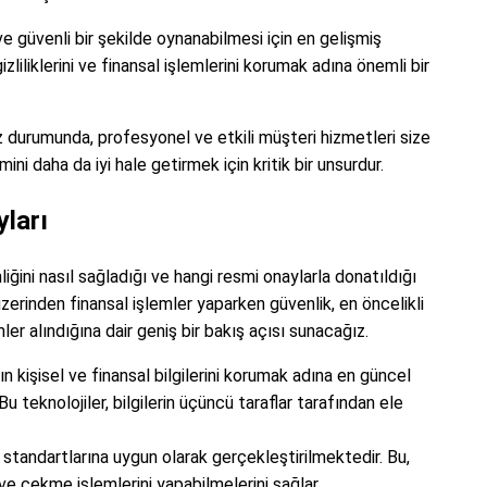
 ve güvenli bir şekilde oynanabilmesi için en gelişmiş
gizliliklerini ve finansal işlemlerini korumak adına önemli bir
z durumunda, profesyonel ve etkili müşteri hizmetleri size
ini daha da iyi hale getirmek için kritik bir unsurdur.
ları
iğini nasıl sağladığı ve hangi resmi onaylarla donatıldığı
üzerinden finansal işlemler yaparken güvenlik, en öncelikli
er alındığına dair geniş bir bakış açısı sunacağız.
ın kişisel ve finansal bilgilerini korumak adına en güncel
Bu teknolojiler, bilgilerin üçüncü taraflar tarafından ele
 standartlarına uygun olarak gerçekleştirilmektedir. Bu,
 ve çekme işlemlerini yapabilmelerini sağlar.