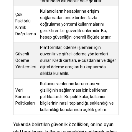
tarafından okunabilir hale getirilir.
Kullanıcıların hesaplarına erişim
Çok
sağlamadan önce birden fazla
Faktörlü
doğrulama yöntemi kullanmalarını
Kimlik
gerektiren bir güvenlik önlemidir. Bu,
Doğrulama
hesap güvenliğini önemli ölçüde artırır.
Platformlar, ödeme işlemleri için
Güvenli
güvenilir ve şifreli ödeme yöntemleri
Ödeme
sunar. Kredi kartları, e-cüzdanlar ve diğer
Yöntemleri
dijital ödeme araçları bu kapsamda
sıklıkla kullanılır.
Kullanıcı verilerinin korunması ve
Veri
gizliliğinin sağlanması için belirlenen
Koruma
politikalardır. Bu politikalar, kullanıcı
Politikaları
bilgilerinin nasıl toplandığı, saklandığı ve
kullanıldığı konularında açıklık getirir.
Yukarıda belirtilen güvenlik özellikleri, online oyun
platformlarının kullanıcı güvenliğini sağlamak adına