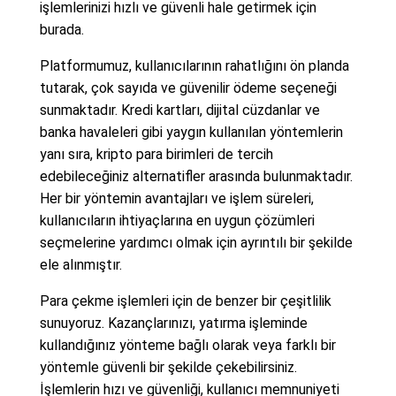
işlemlerinizi hızlı ve güvenli hale getirmek için
burada.
Platformumuz, kullanıcılarının rahatlığını ön planda
tutarak, çok sayıda ve güvenilir ödeme seçeneği
sunmaktadır. Kredi kartları, dijital cüzdanlar ve
banka havaleleri gibi yaygın kullanılan yöntemlerin
yanı sıra, kripto para birimleri de tercih
edebileceğiniz alternatifler arasında bulunmaktadır.
Her bir yöntemin avantajları ve işlem süreleri,
kullanıcıların ihtiyaçlarına en uygun çözümleri
seçmelerine yardımcı olmak için ayrıntılı bir şekilde
ele alınmıştır.
Para çekme işlemleri için de benzer bir çeşitlilik
sunuyoruz. Kazançlarınızı, yatırma işleminde
kullandığınız yönteme bağlı olarak veya farklı bir
yöntemle güvenli bir şekilde çekebilirsiniz.
İşlemlerin hızı ve güvenliği, kullanıcı memnuniyeti