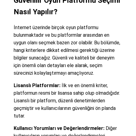
Güvenilir Oyun Platformu Seçimi
Nasıl Yapılır?
İnternet üzerinde birçok oyun platformu
bulunmaktadır ve bu platformlar arasından en
uygun olanı seçmek bazen zor olabilir. Bu bölümde,
hangi kriterlere dikkat edilmesi gerektiği üzerine
bilgiler sunacağız. Güvenli ve kaliteli bir deneyim
için önemli olan detayları ele alarak, seçim
sürecinizi kolaylaştırmayı amaçlıyoruz.
Lisanslı Platformlar:
İlk ve en önemli kriter,
platformun resmi bir lisansa sahip olup olmadığıdır.
Lisanslı bir platform, düzenli denetimlerden
geçmiştir ve kullanıcılarının güvenliğini ön planda
tutar.
Kullanıcı Yorumları ve Değerlendirmeler:
Diğer
kullanıcıların yorumları ve değerlendirmeleri,