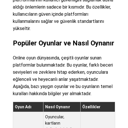
aldığı önlemlerin sadece bir kısmıdır. Bu özellikler,
kullanıcıların güven içinde platformları
kullanmalarını sağlar ve güvenlik standartlarını
yükseltir.
Popüler Oyunlar ve Nasıl Oynanır
Online oyun dünyasında, çeşitli oyunlar sunan
platformlar bulunmaktadır. Bu oyunlar, farklı beceri
seviyeleri ve zevklere hitap ederken, oyunculara
eğlenceli ve heyecanlı anlar yaşatmaktadır.
Aşağıda, bazı yaygın oyunlar ve bu oyunların temel
kuralları hakkında bilgiler yer almaktadır.
Oyun Adı
Nasıl Oynanır
Özellikler
Oyuncular,
kartların