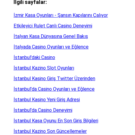
İlgili sayfalar:
İzmir Kasa Oyunları - Şansın Kapılarını Çalıyor
Etkileyici Rulet Canlı Casino Deneyimi
İtalyan Kasa Dünyasına Genel Bakış
İtalyada Casino Oyunları ve Eğlence
İstanbul'daki Casino
İstanbul Kazino Slot Oyunları
İstanbul Kasino Giriş Twitter Üzerinden
İstanbul'da Casino Oyunları ve Eğlence
İstanbul Kasino Yeni Giriş Adresi
İstanbul'da Casino Deneyimi
İstanbul Kasa Oyunu En Son Giriş Bilgileri
İstanbul Kazino Son Güncellemeler