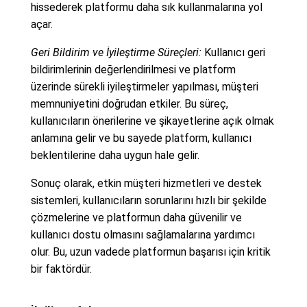
hissederek platformu daha sık kullanmalarına yol
açar.
Geri Bildirim ve İyileştirme Süreçleri:
Kullanıcı geri
bildirimlerinin değerlendirilmesi ve platform
üzerinde sürekli iyileştirmeler yapılması, müşteri
memnuniyetini doğrudan etkiler. Bu süreç,
kullanıcıların önerilerine ve şikayetlerine açık olmak
anlamına gelir ve bu sayede platform, kullanıcı
beklentilerine daha uygun hale gelir.
Sonuç olarak, etkin müşteri hizmetleri ve destek
sistemleri, kullanıcıların sorunlarını hızlı bir şekilde
çözmelerine ve platformun daha güvenilir ve
kullanıcı dostu olmasını sağlamalarına yardımcı
olur. Bu, uzun vadede platformun başarısı için kritik
bir faktördür.