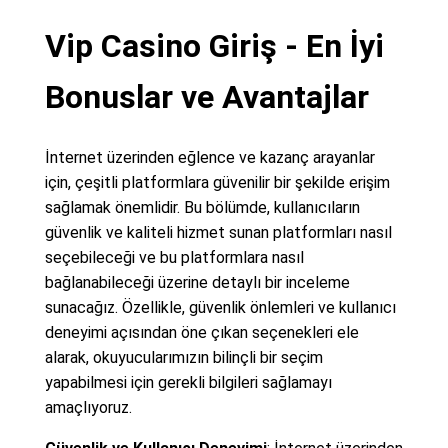
Vip Casino Giriş - En İyi
Bonuslar ve Avantajlar
İnternet üzerinden eğlence ve kazanç arayanlar
için, çeşitli platformlara güvenilir bir şekilde erişim
sağlamak önemlidir. Bu bölümde, kullanıcıların
güvenlik ve kaliteli hizmet sunan platformları nasıl
seçebileceği ve bu platformlara nasıl
bağlanabileceği üzerine detaylı bir inceleme
sunacağız. Özellikle, güvenlik önlemleri ve kullanıcı
deneyimi açısından öne çıkan seçenekleri ele
alarak, okuyucularımızın bilinçli bir seçim
yapabilmesi için gerekli bilgileri sağlamayı
amaçlıyoruz.