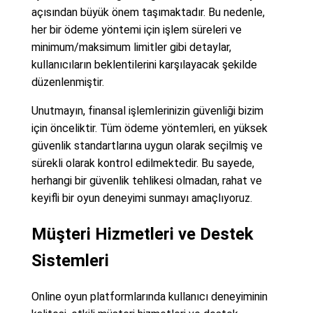
açısından büyük önem taşımaktadır. Bu nedenle,
her bir ödeme yöntemi için işlem süreleri ve
minimum/maksimum limitler gibi detaylar,
kullanıcıların beklentilerini karşılayacak şekilde
düzenlenmiştir.
Unutmayın, finansal işlemlerinizin güvenliği bizim
için önceliktir. Tüm ödeme yöntemleri, en yüksek
güvenlik standartlarına uygun olarak seçilmiş ve
sürekli olarak kontrol edilmektedir. Bu sayede,
herhangi bir güvenlik tehlikesi olmadan, rahat ve
keyifli bir oyun deneyimi sunmayı amaçlıyoruz.
Müşteri Hizmetleri ve Destek
Sistemleri
Online oyun platformlarında kullanıcı deneyiminin