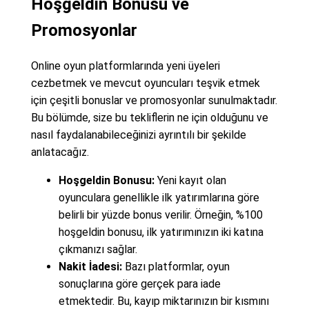
Hoşgeldin Bonusu ve
Promosyonlar
Online oyun platformlarında yeni üyeleri
cezbetmek ve mevcut oyuncuları teşvik etmek
için çeşitli bonuslar ve promosyonlar sunulmaktadır.
Bu bölümde, size bu tekliflerin ne için olduğunu ve
nasıl faydalanabileceğinizi ayrıntılı bir şekilde
anlatacağız.
Hoşgeldin Bonusu:
Yeni kayıt olan
oyunculara genellikle ilk yatırımlarına göre
belirli bir yüzde bonus verilir. Örneğin, %100
hoşgeldin bonusu, ilk yatırımınızın iki katına
çıkmanızı sağlar.
Nakit İadesi:
Bazı platformlar, oyun
sonuçlarına göre gerçek para iade
etmektedir. Bu, kayıp miktarınızın bir kısmını