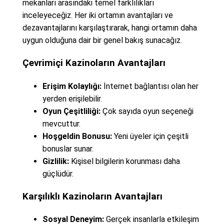
mekanları arasındaki temel farklılıkları
inceleyeceğiz. Her iki ortamın avantajları ve
dezavantajlarını karşılaştırarak, hangi ortamın daha
uygun olduğuna dair bir genel bakış sunacağız.
Çevrimiçi Kazinoların Avantajları
Erişim Kolaylığı:
İnternet bağlantısı olan her
yerden erişilebilir.
Oyun Çeşitliliği:
Çok sayıda oyun seçeneği
mevcuttur.
Hoşgeldin Bonusu:
Yeni üyeler için çeşitli
bonuslar sunar.
Gizlilik:
Kişisel bilgilerin korunması daha
güçlüdür.
Karşılıklı Kazinoların Avantajları
Sosyal Deneyim:
Gerçek insanlarla etkileşim