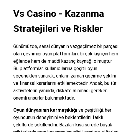
Vs Casino - Kazanma
Stratejileri ve Riskler
Günümüzde, sanal dünyanın vazgeçilmez bir parçası
olan çevrimiçi oyun platformları, birçok kişi için hem
eğlence hem de maddi kazanç kaynağı olmuştur.
Bu platformlar, kullanıcılarına çeşitli oyun
seçenekleri sunarak, onların zaman geçirme şeklini
ve finansal kararlarını etkilemektedir. Ancak, bu tür
aktivitelerin yanında, dikkate alınması gereken
önemli unsurlar bulunmaktadır.
Oyun dünyasının karmaşıklığı
ve çeşitliliği, her
oyuncunun deneyimini ve beklentilerini farklı
şekillerde şekillendirir. Bazıları kısa sürede büyük