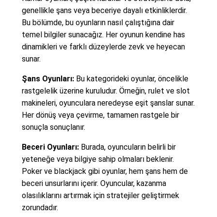
genellikle şans veya beceriye dayalı etkinliklerdir.
Bu bölümde, bu oyunların nasıl çalıştığına dair
temel bilgiler sunacağız. Her oyunun kendine has
dinamikleri ve farklı düzeylerde zevk ve heyecan
sunar.
Şans Oyunları:
Bu kategorideki oyunlar, öncelikle
rastgelelik üzerine kuruludur. Örneğin, rulet ve slot
makineleri, oyunculara neredeyse eşit şanslar sunar.
Her dönüş veya çevirme, tamamen rastgele bir
sonuçla sonuçlanır.
Beceri Oyunları:
Burada, oyuncuların belirli bir
yeteneğe veya bilgiye sahip olmaları beklenir.
Poker ve blackjack gibi oyunlar, hem şans hem de
beceri unsurlarını içerir. Oyuncular, kazanma
olasılıklarını artırmak için stratejiler geliştirmek
zorundadır.