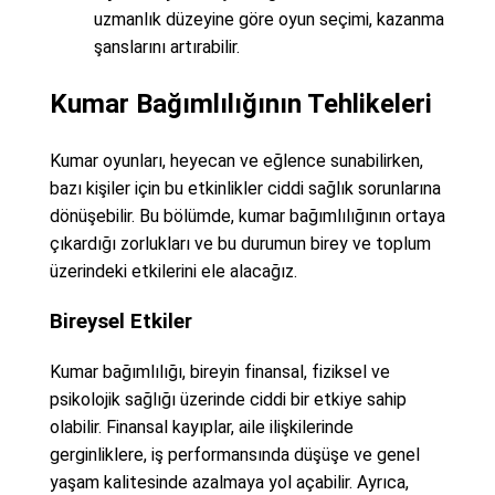
uzmanlık düzeyine göre oyun seçimi, kazanma
şanslarını artırabilir.
Kumar Bağımlılığının Tehlikeleri
Kumar oyunları, heyecan ve eğlence sunabilirken,
bazı kişiler için bu etkinlikler ciddi sağlık sorunlarına
dönüşebilir. Bu bölümde, kumar bağımlılığının ortaya
çıkardığı zorlukları ve bu durumun birey ve toplum
üzerindeki etkilerini ele alacağız.
Bireysel Etkiler
Kumar bağımlılığı, bireyin finansal, fiziksel ve
psikolojik sağlığı üzerinde ciddi bir etkiye sahip
olabilir. Finansal kayıplar, aile ilişkilerinde
gerginliklere, iş performansında düşüşe ve genel
yaşam kalitesinde azalmaya yol açabilir. Ayrıca,