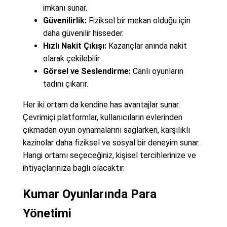
imkanı sunar.
Güvenilirlik:
Fiziksel bir mekan olduğu için
daha güvenilir hisseder.
Hızlı Nakit Çıkışı:
Kazançlar anında nakit
olarak çekilebilir.
Görsel ve Seslendirme:
Canlı oyunların
tadını çıkarır.
Her iki ortam da kendine has avantajlar sunar.
Çevrimiçi platformlar, kullanıcıların evlerinden
çıkmadan oyun oynamalarını sağlarken, karşılıklı
kazinolar daha fiziksel ve sosyal bir deneyim sunar.
Hangi ortamı seçeceğiniz, kişisel tercihlerinize ve
ihtiyaçlarınıza bağlı olacaktır.
Kumar Oyunlarında Para
Yönetimi