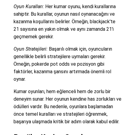
Oyun Kuralları:
Her kumar oyunu, kendi kurallarına
sahiptir. Bu kurallar, oyunun nasıl oynanacağını ve
kazanma koşullarını belirler. Örneğin, blackjack'te
21 sayısına en yakın olmak ve aynı zamanda 21'i
geçmemek gerekir.
Oyun Stratejileri:
Başarılı olmak için, oyuncuların
genellikle belirli stratejilere uymaları gerekir.
Örneğin, pokerde pot odds ve pozisyon gibi
faktörler, kazanma şansını artırmada önemli rol
oynar.
Kumar oyunları, hem eğlenceli hem de zorlu bir
deneyim sunar. Her oyunun kendine has zorlukları ve
ödülleri vardır. Bu nedenle, oyunlara başlamadan
önce temel kuralları ve stratejileri öğrenmek,
başarıya ulaşmada kritik bir adım olarak kabul edilir.