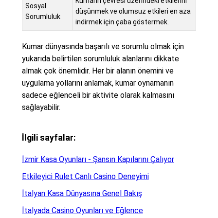
Kumarın çevresi üzerindeki etkilerini
Sosyal
düşünmek ve olumsuz etkileri en aza
Sorumluluk
indirmek için çaba göstermek.
Kumar dünyasında başarılı ve sorumlu olmak için
yukarıda belirtilen sorumluluk alanlarını dikkate
almak çok önemlidir. Her bir alanın önemini ve
uygulama yollarını anlamak, kumar oynamanın
sadece eğlenceli bir aktivite olarak kalmasını
sağlayabilir.
İlgili sayfalar:
İzmir Kasa Oyunları - Şansın Kapılarını Çalıyor
Etkileyici Rulet Canlı Casino Deneyimi
İtalyan Kasa Dünyasına Genel Bakış
İtalyada Casino Oyunları ve Eğlence