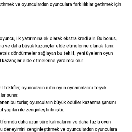
leştirmek ve oyunculardan oyunculara farklılıklar getirmek için
oyuncu, ilk yatırımına ek olarak ekstra kredi alır. Bu bonus,
na ve daha büyük kazançlar elde etmelerine olanak tanır.
retsiz döndürmeler sağlayan bu teklif, yeni üyelerin oyun
l kazançlar elde etmelerine yardımcı olur.
 teklifler, oyuncuların rutin oyun oynamalarını teşvik
lar sunar.
enen bu turlar, oyuncuların büyük ödüller kazanma şansını
ül yapıları ile zenginleştirilmiştir.
atformda daha uzun süre kalmalarını ve daha fazla oyun
uncu deneyimini zenginleştirmek ve oyunculardan oyunculara