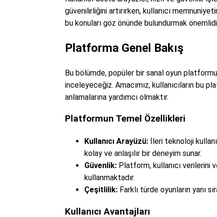
güvenilirliğini artırırken, kullanıcı memnuniy
bu konuları göz önünde bulundurmak önemlidi
Platforma Genel Bakış
Bu bölümde, popüler bir sanal oyun platformunu
inceleyeceğiz. Amacımız, kullanıcıların bu pla
anlamalarına yardımcı olmaktır.
Platformun Temel Özellikleri
Kullanıcı Arayüzü:
İleri teknoloji kullan
kolay ve anlaşılır bir deneyim sunar.
Güvenlik:
Platform, kullanıcı verilerini 
kullanmaktadır.
Çeşitlilik:
Farklı türde oyunların yanı sı
Kullanıcı Avantajları