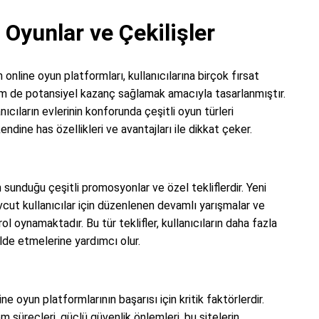
 Oyunlar ve Çekilişler
online oyun platformları, kullanıcılarına birçok fırsat
m de potansiyel kazanç sağlamak amacıyla tasarlanmıştır.
anıcıların evlerinin konforunda çeşitli oyun türleri
endine has özellikleri ve avantajları ile dikkat çeker.
n sunduğu çeşitli promosyonlar ve özel tekliflerdir. Yeni
vcut kullanıcılar için düzenlenen devamlı yarışmalar ve
ol oynamaktadır. Bu tür teklifler, kullanıcıların daha fazla
de etmelerine yardımcı olur.
ne oyun platformlarının başarısı için kritik faktörlerdir.
lem süreçleri, güçlü güvenlik önlemleri, bu sitelerin