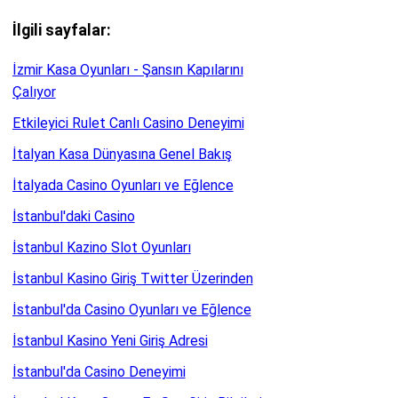
İlgili sayfalar:
İzmir Kasa Oyunları - Şansın Kapılarını
Çalıyor
Etkileyici Rulet Canlı Casino Deneyimi
İtalyan Kasa Dünyasına Genel Bakış
İtalyada Casino Oyunları ve Eğlence
İstanbul'daki Casino
İstanbul Kazino Slot Oyunları
İstanbul Kasino Giriş Twitter Üzerinden
İstanbul'da Casino Oyunları ve Eğlence
İstanbul Kasino Yeni Giriş Adresi
İstanbul'da Casino Deneyimi