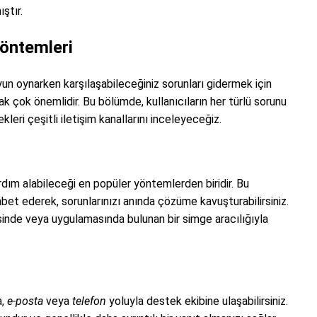
ıştır.
Yöntemleri
un oynarken karşılaşabileceğiniz sorunları gidermek için
ak çok önemlidir. Bu bölümde, kullanıcıların her türlü sorunu
ekleri çeşitli iletişim kanallarını inceleyeceğiz.
ardım alabileceği en popüler yöntemlerden biridir. Bu
et ederek, sorunlarınızı anında çözüme kavuşturabilirsiniz.
sinde veya uygulamasında bulunan bir simge aracılığıyla
a,
e-posta
veya
telefon
yoluyla destek ekibine ulaşabilirsiniz.