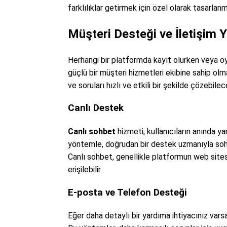
farklılıklar getirmek için özel olarak tasarlanm
Müşteri Desteği ve İletişim 
Herhangi bir platformda kayıt olurken veya oy
güçlü bir müşteri hizmetleri ekibine sahip olm
ve soruları hızlı ve etkili bir şekilde çözebilec
Canlı Destek
Canlı sohbet
hizmeti, kullanıcıların anında y
yöntemle, doğrudan bir destek uzmanıyla sohb
Canlı sohbet, genellikle platformun web site
erişilebilir.
E-posta ve Telefon Desteği
Eğer daha detaylı bir yardıma ihtiyacınız vars