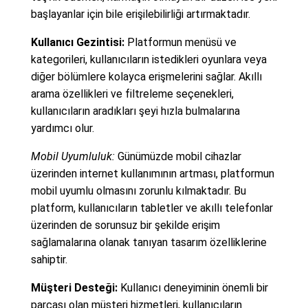
başlayanlar için bile erişilebilirliği artırmaktadır.
Kullanıcı Gezintisi:
Platformun menüsü ve
kategorileri, kullanıcıların istedikleri oyunlara veya
diğer bölümlere kolayca erişmelerini sağlar. Akıllı
arama özellikleri ve filtreleme seçenekleri,
kullanıcıların aradıkları şeyi hızla bulmalarına
yardımcı olur.
Mobil Uyumluluk:
Günümüzde mobil cihazlar
üzerinden internet kullanımının artması, platformun
mobil uyumlu olmasını zorunlu kılmaktadır. Bu
platform, kullanıcıların tabletler ve akıllı telefonlar
üzerinden de sorunsuz bir şekilde erişim
sağlamalarına olanak tanıyan tasarım özelliklerine
sahiptir.
Müşteri Desteği:
Kullanıcı deneyiminin önemli bir
parçası olan müşteri hizmetleri, kullanıcıların