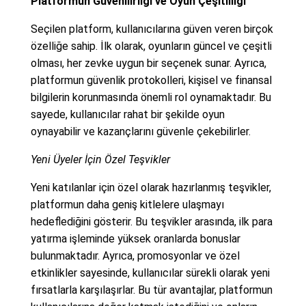
Platformun Güvenilirliği ve Oyun Çeşitliliği
Seçilen platform, kullanıcılarına güven veren birçok
özelliğe sahip. İlk olarak, oyunların güncel ve çeşitli
olması, her zevke uygun bir seçenek sunar. Ayrıca,
platformun güvenlik protokolleri, kişisel ve finansal
bilgilerin korunmasında önemli rol oynamaktadır. Bu
sayede, kullanıcılar rahat bir şekilde oyun
oynayabilir ve kazançlarını güvenle çekebilirler.
Yeni Üyeler İçin Özel Teşvikler
Yeni katılanlar için özel olarak hazırlanmış teşvikler,
platformun daha geniş kitlelere ulaşmayı
hedeflediğini gösterir. Bu teşvikler arasında, ilk para
yatırma işleminde yüksek oranlarda bonuslar
bulunmaktadır. Ayrıca, promosyonlar ve özel
etkinlikler sayesinde, kullanıcılar sürekli olarak yeni
fırsatlarla karşılaşırlar. Bu tür avantajlar, platformun