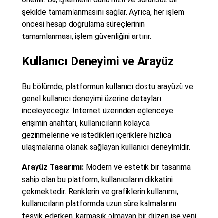
şekilde tamamlanmasını sağlar. Ayrıca, her işlem
öncesi hesap doğrulama süreçlerinin
tamamlanması, işlem güvenliğini artırır.
Kullanıcı Deneyimi ve Arayüz
Bu bölümde, platformun kullanıcı dostu arayüzü ve
genel kullanıcı deneyimi üzerine detayları
inceleyeceğiz. İnternet üzerinden eğlenceye
erişimin anahtarı, kullanıcıların kolayca
gezinmelerine ve istedikleri içeriklere hızlıca
ulaşmalarına olanak sağlayan kullanıcı deneyimidir.
Arayüz Tasarımı:
Modern ve estetik bir tasarıma
sahip olan bu platform, kullanıcıların dikkatini
çekmektedir. Renklerin ve grafiklerin kullanımı,
kullanıcıların platformda uzun süre kalmalarını
teşvik ederken, karmaşık olmayan bir düzen ise yeni