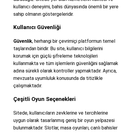
kullanıcı deneyimi, bahis dünyasında önemli bir yere
sahip olmanın göstergeleridir.
Kullanıcı Güvenliği
Güvenlik
, herhangi bir çevrimiçi platformun temel
taşlarından biridir. Bu site, kullanıcı bilgilerini
korumak için güçlü şifreleme teknolojileri
kullanmakta ve tüm işlemlerin güvenliğini sağlamak
adına sürekli olarak kontroller yapmaktadır. Ayrıca,
mevzuata uyumluluk konusunda da titizlikle
çalışmaktadır.
Çeşitli Oyun Seçenekleri
Sitede, kullanıcıların zevklerine ve tercihlerine
uygun olarak tasarlanmış geniş bir oyun yelpazesi
bulunmaktadır. Slotlar, masa oyunları, canlı bahisler