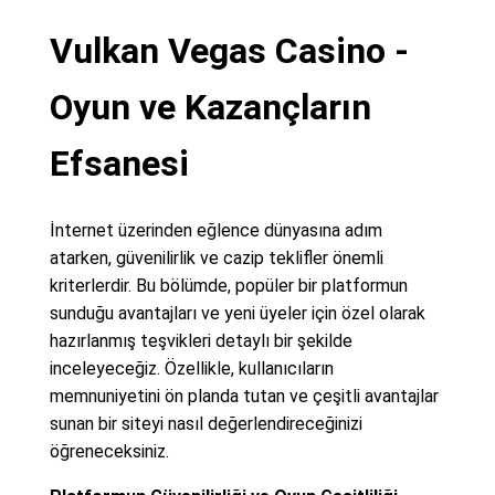
Vulkan Vegas Casino -
Oyun ve Kazançların
Efsanesi
İnternet üzerinden eğlence dünyasına adım
atarken, güvenilirlik ve cazip teklifler önemli
kriterlerdir. Bu bölümde, popüler bir platformun
sunduğu avantajları ve yeni üyeler için özel olarak
hazırlanmış teşvikleri detaylı bir şekilde
inceleyeceğiz. Özellikle, kullanıcıların
memnuniyetini ön planda tutan ve çeşitli avantajlar
sunan bir siteyi nasıl değerlendireceğinizi
öğreneceksiniz.