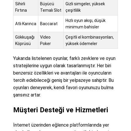
Sihirli
Büyücü
Gizli simgeler, yüksek
Fırtına
Temalı Slot
çeşitlilik
Hızlı oyun akışı, düşük
Atlı Karınca
Baccarat
minimum bahisler
Gökkuşağı
Video
Çeşitli el kombinasyonları,
Köprüsü
Poker
yüksek ödemeler
Yukarıda listelenen oyunlar, farklı zevklere ve oyun
stratejilerine uygun olarak tasarlanmıştır. Her biri
benzersiz özellikleri ve avantajları ile oyuncuların
tercih edebileceği geniş bir yelpazeye sahiptir. Bu
oyunları deneyerek, kendi favori oyununuzu bulma
şansınız artar.
Müşteri Desteği ve Hizmetleri
İnternet üzerinden eğlence platformlarında yer