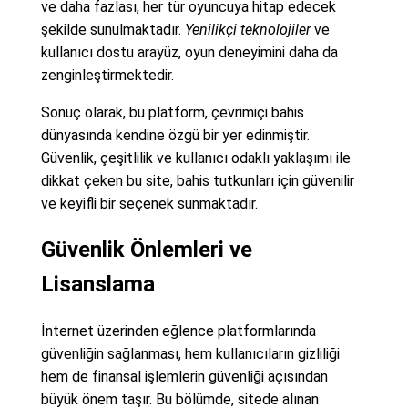
ve daha fazlası, her tür oyuncuya hitap edecek
şekilde sunulmaktadır.
Yenilikçi teknolojiler
ve
kullanıcı dostu arayüz, oyun deneyimini daha da
zenginleştirmektedir.
Sonuç olarak, bu platform, çevrimiçi bahis
dünyasında kendine özgü bir yer edinmiştir.
Güvenlik, çeşitlilik ve kullanıcı odaklı yaklaşımı ile
dikkat çeken bu site, bahis tutkunları için güvenilir
ve keyifli bir seçenek sunmaktadır.
Güvenlik Önlemleri ve
Lisanslama
İnternet üzerinden eğlence platformlarında
güvenliğin sağlanması, hem kullanıcıların gizliliği
hem de finansal işlemlerin güvenliği açısından
büyük önem taşır. Bu bölümde, sitede alınan