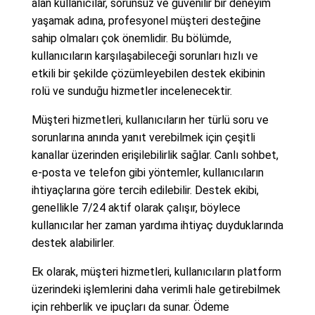
alan kullanıcılar, sorunsuz ve güvenilir bir deneyim
yaşamak adına, profesyonel müşteri desteğine
sahip olmaları çok önemlidir. Bu bölümde,
kullanıcıların karşılaşabileceği sorunları hızlı ve
etkili bir şekilde çözümleyebilen destek ekibinin
rolü ve sunduğu hizmetler incelenecektir.
Müşteri hizmetleri, kullanıcıların her türlü soru ve
sorunlarına anında yanıt verebilmek için çeşitli
kanallar üzerinden erişilebilirlik sağlar. Canlı sohbet,
e-posta ve telefon gibi yöntemler, kullanıcıların
ihtiyaçlarına göre tercih edilebilir. Destek ekibi,
genellikle 7/24 aktif olarak çalışır, böylece
kullanıcılar her zaman yardıma ihtiyaç duyduklarında
destek alabilirler.
Ek olarak, müşteri hizmetleri, kullanıcıların platform
üzerindeki işlemlerini daha verimli hale getirebilmek
için rehberlik ve ipuçları da sunar. Ödeme