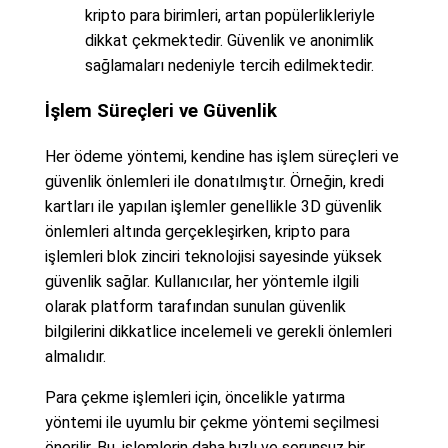
kripto para birimleri, artan popülerlikleriyle
dikkat çekmektedir. Güvenlik ve anonimlik
sağlamaları nedeniyle tercih edilmektedir.
İşlem Süreçleri ve Güvenlik
Her ödeme yöntemi, kendine has işlem süreçleri ve
güvenlik önlemleri ile donatılmıştır. Örneğin, kredi
kartları ile yapılan işlemler genellikle 3D güvenlik
önlemleri altında gerçekleşirken, kripto para
işlemleri blok zinciri teknolojisi sayesinde yüksek
güvenlik sağlar. Kullanıcılar, her yöntemle ilgili
olarak platform tarafından sunulan güvenlik
bilgilerini dikkatlice incelemeli ve gerekli önlemleri
almalıdır.
Para çekme işlemleri için, öncelikle yatırma
yöntemi ile uyumlu bir çekme yöntemi seçilmesi
önerilir. Bu, işlemlerin daha hızlı ve sorunsuz bir