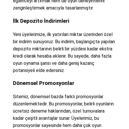
eğlenceyi artırmak hem de oyun deneyimlerini
zenginleştirmek amacıyla tasarlanmıştır.
İlk Depozito İndirimleri
Yeni üyelerimize, ilk yatırılan miktar üzerinden özel
bir indirim sunuyoruz. Bu indirim, başlangıçta yapılan
depozito miktarının belirli bir yüzdesi kadar ekstra
kredi olarak hesaba eklenir. Bu sayede, daha fazla
oyun oynama şansı ve daha geniş kazanç
potansiyeli elde edersiniz.
Dönemsel Promosyonlar
Sitemiz, dönemsel bazda farklı promosyonlar
düzenlemektedir. Bu promosyonlar, belirli oyunların
ücretsiz deneme haklarından, özel turnuvalara
kadar çeşitli avantajlar sunar. Üyelerimiz, bu
promosyonlar sayesinde hem daha çok oyun