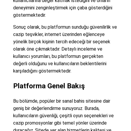
kullanıcılarına değer katmak istediğini ve onların
deneyimini zenginleştirmek için çaba gösterdiğini
göstermektedir.
Sonuç olarak, bu platformun sunduğu güvenilirlik ve
cazip teşvikler, internet üzerinden eğlenceye
yönelik birçok kişinin tercih edeceği bir seçenek
olarak öne çıkmaktadır. Detaylı inceleme ve
kullanıcı yorumları, bu platformun gerçekten
değerli olduğunu ve kullanıcıların beklentilerini
karşıladığını göstermektedir.
Platforma Genel Bakış
Bu bölümde, popüler bir sanal bahis sitesine dair
geniş bir değerlendirme sunuyoruz. Burada,
kullanıcıların güvenliği, çeşitli oyun seçenekleri ve
cazip promosyonlar gibi temel yönler üzerinde
duracağız. Sitede yer alan hizmetlerin kalitesi ve