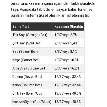
bahis türü, kazanma şansı açısından farklı olasılıklar
taşır. Aşağıdaki tabloda, en yaygın bahis türleri ve
bunların matematiksel olasılıkları listelenmiştir:
Bahis Türü
Kazanma Olasılığı
Tek Sayı (Straight Bet)
1/37 veya 2,7%
Çift Sayı (Split Bet)
2/37 veya 5,4%
Sıra (Street Bet)
3/37 veya 8,1%
Köşe (Corner Bet)
4/37 veya 10,8%
Altılı Sıra (Six Line Bet)
6/37 veya 16,2%
Düzine (Dozen Bet)
12/37 veya 32,4%
Kolon (Column Bet)
12/37 veya 32,4%
Çift/Tek (Even/Odd)
18/37 veya 48,6%
Kırmızı/Siyah (Red/Black)
18/37 veya 48,6%