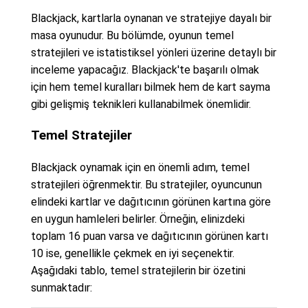
Blackjack, kartlarla oynanan ve stratejiye dayalı bir
masa oyunudur. Bu bölümde, oyunun temel
stratejileri ve istatistiksel yönleri üzerine detaylı bir
inceleme yapacağız. Blackjack'te başarılı olmak
için hem temel kuralları bilmek hem de kart sayma
gibi gelişmiş teknikleri kullanabilmek önemlidir.
Temel Stratejiler
Blackjack oynamak için en önemli adım, temel
stratejileri öğrenmektir. Bu stratejiler, oyuncunun
elindeki kartlar ve dağıtıcının görünen kartına göre
en uygun hamleleri belirler. Örneğin, elinizdeki
toplam 16 puan varsa ve dağıtıcının görünen kartı
10 ise, genellikle çekmek en iyi seçenektir.
Aşağıdaki tablo, temel stratejilerin bir özetini
sunmaktadır: