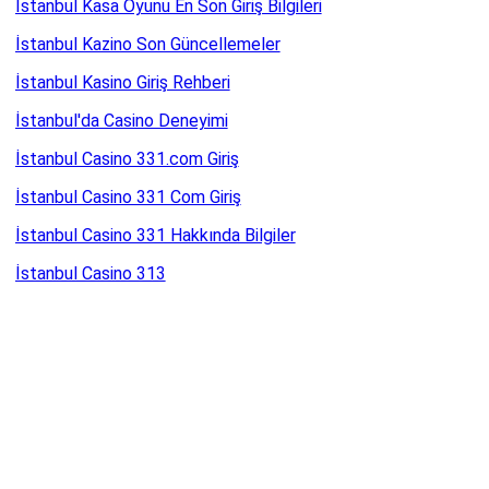
İstanbul Kasa Oyunu En Son Giriş Bilgileri
İstanbul Kazino Son Güncellemeler
İstanbul Kasino Giriş Rehberi
İstanbul'da Casino Deneyimi
İstanbul Casino 331.com Giriş
İstanbul Casino 331 Com Giriş
İstanbul Casino 331 Hakkında Bilgiler
İstanbul Casino 313
İstanbul Casino 308
İstanbul Casino 307.com Giriş
İstanbul Casino 293.com Giriş
İstanbul Casino 292 Giriş
İstanbul Kasino 290