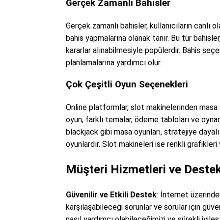
Gerçek Zamanlı Bahisler
Gerçek zamanlı bahisler, kullanıcıların canlı ol
bahis yapmalarına olanak tanır. Bu tür bahisler
kararlar alınabilmesiyle popülerdir. Bahis seçen
planlamalarına yardımcı olur.
Çok Çeşitli Oyun Seçenekleri
Online platformlar, slot makinelerinden masa o
oyun, farklı temalar, ödeme tabloları ve oynanış
blackjack gibi masa oyunları, stratejiye dayal
oyunlardır. Slot makineleri ise renkli grafikleri
Müşteri Hizmetleri ve Deste
Güvenilir ve Etkili Destek
: İnternet üzerind
karşılaşabileceği sorunlar ve sorular için güv
nasıl yardımcı olabileceğimizi ve sürekli iyile