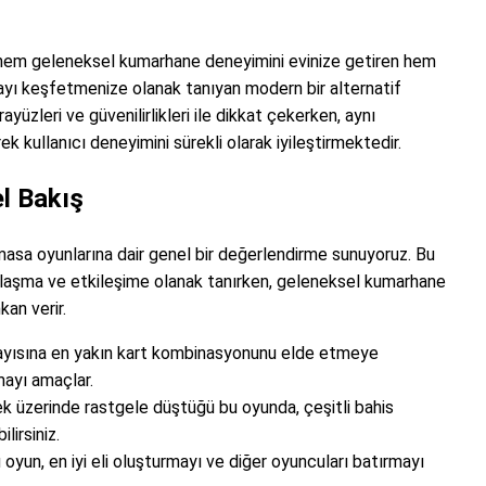
, hem geleneksel kumarhane deneyimini evinize getiren hem
nyayı keşfetmenize olanak tanıyan modern bir alternatif
ayüzleri ve güvenilirlikleri ile dikkat çekerken, aynı
k kullanıcı deneyimini sürekli olarak iyileştirmektedir.
l Bakış
asa oyunlarına dair genel bir değerlendirme sunuyoruz. Bu
şılaşma ve etkileşime olanak tanırken, geleneksel kumarhane
an verir.
ayısına en yakın kart kombinasyonunu elde etmeye
mayı amaçlar.
ek üzerinde rastgele düştüğü bu oyunda, çeşitli bahis
lirsiniz.
u oyun, en iyi eli oluşturmayı ve diğer oyuncuları batırmayı