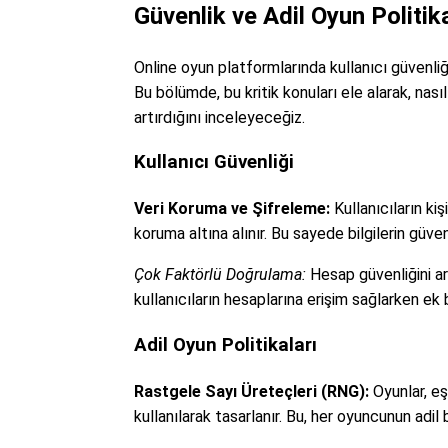
Güvenlik ve Adil Oyun Politika
Online oyun platformlarında kullanıcı güvenliği
Bu bölümde, bu kritik konuları ele alarak, nasıl
artırdığını inceleyeceğiz.
Kullanıcı Güvenliği
Veri Koruma ve Şifreleme:
Kullanıcıların kiş
koruma altına alınır. Bu sayede bilgilerin güvenl
Çok Faktörlü Doğrulama:
Hesap güvenliğini ar
kullanıcıların hesaplarına erişim sağlarken ek 
Adil Oyun Politikaları
Rastgele Sayı Üreteçleri (RNG):
Oyunlar, eş
kullanılarak tasarlanır. Bu, her oyuncunun adil