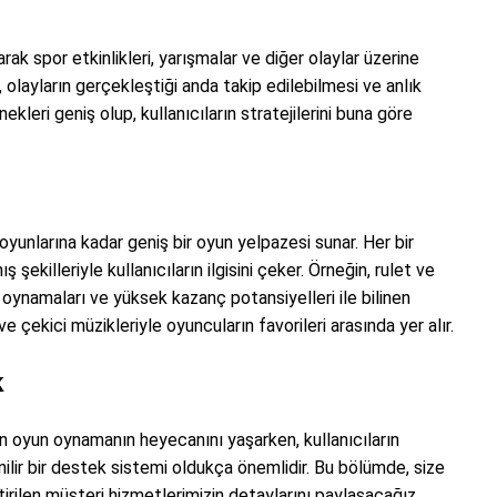
arak spor etkinlikleri, yarışmalar ve diğer olaylar üzerine
, olayların gerçekleştiği anda takip edilebilmesi ve anlık
ekleri geniş olup, kullanıcıların stratejilerini buna göre
yunlarına kadar geniş bir oyun yelpazesi sunar. Her bir
 şekilleriyle kullanıcıların ilgisini çeker. Örneğin, rulet ve
ı oynamaları ve yüksek kazanç potansiyelleri ile bilinen
 ve çekici müzikleriyle oyuncuların favorileri arasında yer alır.
k
en oyun oynamanın heyecanını yaşarken, kullanıcıların
enilir bir destek sistemi oldukça önemlidir. Bu bölümde, size
ştirilen müşteri hizmetlerimizin detaylarını paylaşacağız.