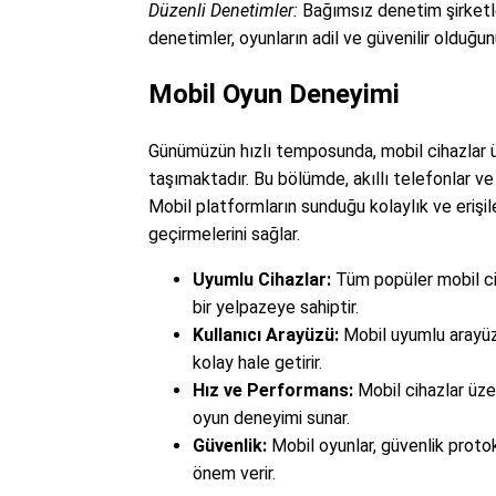
Düzenli Denetimler:
Bağımsız denetim şirketler
denetimler, oyunların adil ve güvenilir olduğu
Mobil Oyun Deneyimi
Günümüzün hızlı temposunda, mobil cihazlar üze
taşımaktadır. Bu bölümde, akıllı telefonlar 
Mobil platformların sunduğu kolaylık ve erişilebi
geçirmelerini sağlar.
Uyumlu Cihazlar:
Tüm popüler mobil cih
bir yelpazeye sahiptir.
Kullanıcı Arayüzü:
Mobil uyumlu arayüzl
kolay hale getirir.
Hız ve Performans:
Mobil cihazlar üze
oyun deneyimi sunar.
Güvenlik:
Mobil oyunlar, güvenlik protoko
önem verir.