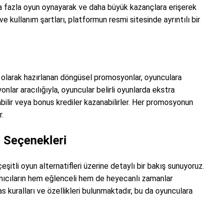
a fazla oyun oynayarak ve daha büyük kazançlara erişerek
ve kullanım şartları, platformun resmi sitesinde ayrıntılı bir
el olarak hazırlanan döngüsel promosyonlar, oyunculara
onlar aracılığıyla, oyuncular belirli oyunlarda ekstra
labilir veya bonus krediler kazanabilirler. Her promosyonun
r.
n Seçenekleri
itli oyun alternatifleri üzerine detaylı bir bakış sunuyoruz.
anıcıların hem eğlenceli hem de heyecanlı zamanlar
as kuralları ve özellikleri bulunmaktadır, bu da oyunculara