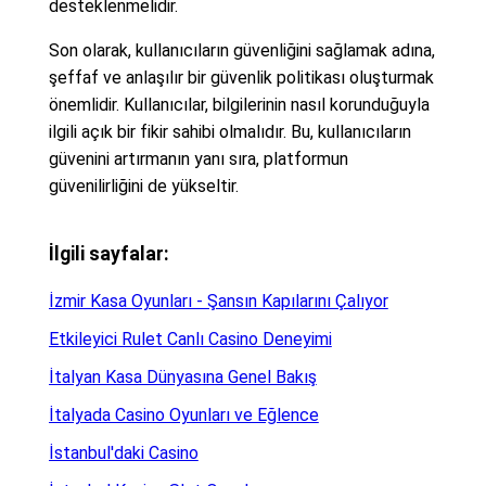
desteklenmelidir.
Son olarak, kullanıcıların güvenliğini sağlamak adına,
şeffaf ve anlaşılır bir güvenlik politikası oluşturmak
önemlidir. Kullanıcılar, bilgilerinin nasıl korunduğuyla
ilgili açık bir fikir sahibi olmalıdır. Bu, kullanıcıların
güvenini artırmanın yanı sıra, platformun
güvenilirliğini de yükseltir.
İlgili sayfalar:
İzmir Kasa Oyunları - Şansın Kapılarını Çalıyor
Etkileyici Rulet Canlı Casino Deneyimi
İtalyan Kasa Dünyasına Genel Bakış
İtalyada Casino Oyunları ve Eğlence
İstanbul'daki Casino