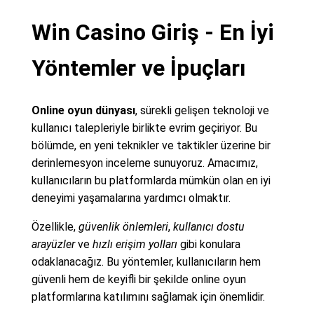
Win Casino Giriş - En İyi
Yöntemler ve İpuçları
Online oyun dünyası
, sürekli gelişen teknoloji ve
kullanıcı talepleriyle birlikte evrim geçiriyor. Bu
bölümde, en yeni teknikler ve taktikler üzerine bir
derinlemesyon inceleme sunuyoruz. Amacımız,
kullanıcıların bu platformlarda mümkün olan en iyi
deneyimi yaşamalarına yardımcı olmaktır.
Özellikle,
güvenlik önlemleri
,
kullanıcı dostu
arayüzler
ve
hızlı erişim yolları
gibi konulara
odaklanacağız. Bu yöntemler, kullanıcıların hem
güvenli hem de keyifli bir şekilde online oyun
platformlarına katılımını sağlamak için önemlidir.