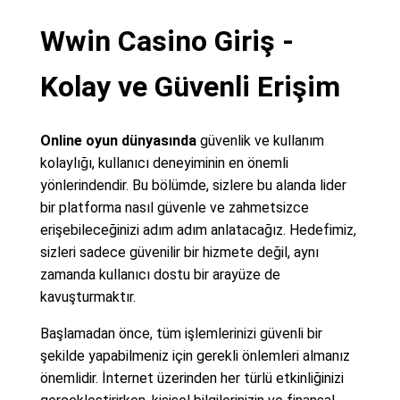
Wwin Casino Giriş -
Kolay ve Güvenli Erişim
Online oyun dünyasında
güvenlik ve kullanım
kolaylığı, kullanıcı deneyiminin en önemli
yönlerindendir. Bu bölümde, sizlere bu alanda lider
bir platforma nasıl güvenle ve zahmetsizce
erişebileceğinizi adım adım anlatacağız. Hedefimiz,
sizleri sadece güvenilir bir hizmete değil, aynı
zamanda kullanıcı dostu bir arayüze de
kavuşturmaktır.
Başlamadan önce, tüm işlemlerinizi güvenli bir
şekilde yapabilmeniz için gerekli önlemleri almanız
önemlidir. İnternet üzerinden her türlü etkinliğinizi