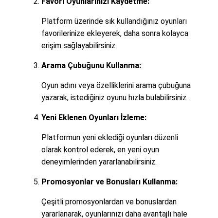
Favori Oyunlarınızı Kaydetme:
Platform üzerinde sık kullandığınız oyunları
favorilerinize ekleyerek, daha sonra kolayca
erişim sağlayabilirsiniz.
Arama Çubuğunu Kullanma:
Oyun adını veya özelliklerini arama çubuğuna
yazarak, istediğiniz oyunu hızla bulabilirsiniz.
Yeni Eklenen Oyunları İzleme:
Platformun yeni eklediği oyunları düzenli
olarak kontrol ederek, en yeni oyun
deneyimlerinden yararlanabilirsiniz.
Promosyonlar ve Bonusları Kullanma:
Çeşitli promosyonlardan ve bonuslardan
yararlanarak, oyunlarınızı daha avantajlı hale