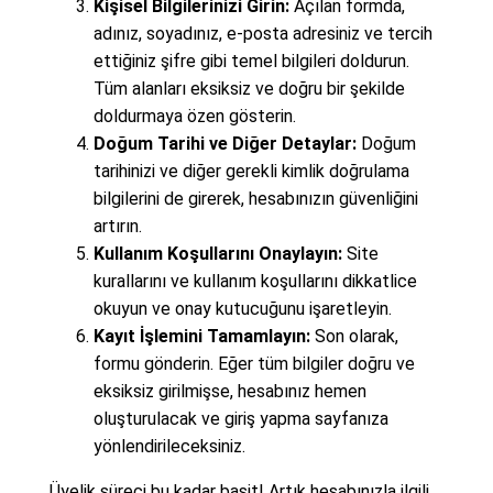
Kişisel Bilgilerinizi Girin:
Açılan formda,
adınız, soyadınız, e-posta adresiniz ve tercih
ettiğiniz şifre gibi temel bilgileri doldurun.
Tüm alanları eksiksiz ve doğru bir şekilde
doldurmaya özen gösterin.
Doğum Tarihi ve Diğer Detaylar:
Doğum
tarihinizi ve diğer gerekli kimlik doğrulama
bilgilerini de girerek, hesabınızın güvenliğini
artırın.
Kullanım Koşullarını Onaylayın:
Site
kurallarını ve kullanım koşullarını dikkatlice
okuyun ve onay kutucuğunu işaretleyin.
Kayıt İşlemini Tamamlayın:
Son olarak,
formu gönderin. Eğer tüm bilgiler doğru ve
eksiksiz girilmişse, hesabınız hemen
oluşturulacak ve giriş yapma sayfanıza
yönlendirileceksiniz.
Üyelik süreci bu kadar basit! Artık hesabınızla ilgili