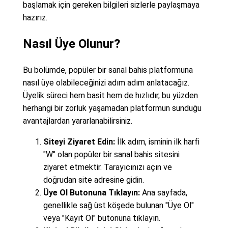
başlamak için gereken bilgileri sizlerle paylaşmaya
hazırız.
Nasıl Üye Olunur?
Bu bölümde, popüler bir sanal bahis platformuna
nasıl üye olabileceğinizi adım adım anlatacağız.
Üyelik süreci hem basit hem de hızlıdır, bu yüzden
herhangi bir zorluk yaşamadan platformun sunduğu
avantajlardan yararlanabilirsiniz.
Siteyi Ziyaret Edin:
İlk adım, isminin ilk harfi
"W" olan popüler bir sanal bahis sitesini
ziyaret etmektir. Tarayıcınızı açın ve
doğrudan site adresine gidin.
Üye Ol Butonuna Tıklayın:
Ana sayfada,
genellikle sağ üst köşede bulunan "Üye Ol"
veya "Kayıt Ol" butonuna tıklayın.