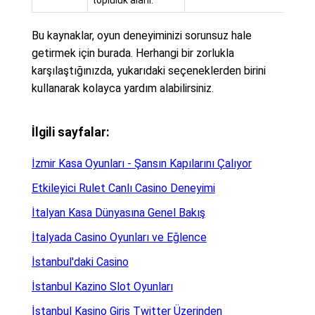
Bu kaynaklar, oyun deneyiminizi sorunsuz hale
getirmek için burada. Herhangi bir zorlukla
karşılaştığınızda, yukarıdaki seçeneklerden birini
kullanarak kolayca yardım alabilirsiniz.
İlgili sayfalar:
İzmir Kasa Oyunları - Şansın Kapılarını Çalıyor
Etkileyici Rulet Canlı Casino Deneyimi
İtalyan Kasa Dünyasına Genel Bakış
İtalyada Casino Oyunları ve Eğlence
İstanbul'daki Casino
İstanbul Kazino Slot Oyunları
İstanbul Kasino Giriş Twitter Üzerinden