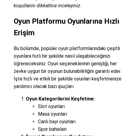
koşullarını dikkatlice inceleyiniz.
Oyun Platformu Oyunlarına Hızlı
Erişim
Bu bölümde, popüler oyun platformlarındaki çeşitli
oyunlara hızlı bir şekilde nasıl ulaşabileceğinizi
öğreneceksiniz. Oyun seçeneklerinin genişliği, her
zevke uygun bir oyunun bulunabilirliğini garanti eder.
İşte hızlı ve etkili bir şekilde oyunları keşfetmenize
yardımcı olacak bazı ipuçları.
Oyun Kategorilerini Keşfetme:
Slot oyunları
Masa oyunları
Canlı bayi oyunları
Spor bahisleri