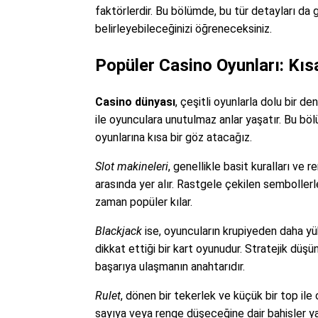
faktörlerdir. Bu bölümde, bu tür detayları da 
belirleyebileceğinizi öğreneceksiniz.
Popüler Casino Oyunları: Kıs
Casino dünyası
, çeşitli oyunlarla dolu bir de
ile oyunculara unutulmaz anlar yaşatır. Bu bö
oyunlarına kısa bir göz atacağız.
Slot makineleri
, genellikle basit kuralları ve r
arasında yer alır. Rastgele çekilen semboller
zaman popüler kılar.
Blackjack
ise, oyuncuların krupiyeden daha y
dikkat ettiği bir kart oyunudur. Stratejik d
başarıya ulaşmanın anahtarıdır.
Rulet
, dönen bir tekerlek ve küçük bir top ile
sayıya veya renge düşeceğine dair bahisler ya