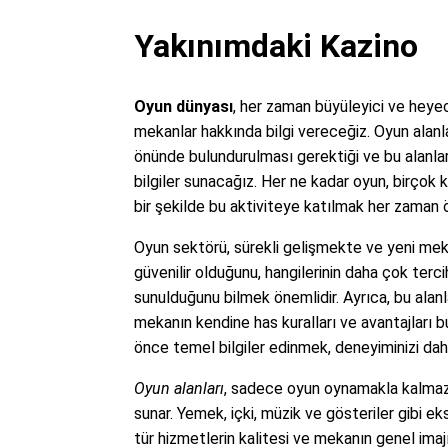
Yakınımdaki Kazino
Oyun dünyası
, her zaman büyüleyici ve heyec
mekanlar hakkında bilgi vereceğiz. Oyun alanla
önünde bulundurulması gerektiği ve bu alanla
bilgiler sunacağız. Her ne kadar oyun, birçok 
bir şekilde bu aktiviteye katılmak her zaman ö
Oyun sektörü, sürekli gelişmekte ve yeni meka
güvenilir olduğunu, hangilerinin daha çok terci
sunulduğunu bilmek önemlidir. Ayrıca, bu alan
mekanın kendine has kuralları ve avantajları
önce temel bilgiler edinmek, deneyiminizi daha 
Oyun alanları
, sadece oyun oynamakla kalmaz
sunar. Yemek, içki, müzik ve gösteriler gibi ek
tür hizmetlerin kalitesi ve mekanın genel ima