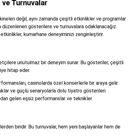
r ve Turnuvalar
neleri değil, aynı zamanda çeşitli etkinlikler ve programlar
 düzenlenen gösterilere ve turnuvalara odaklanacağız.
tkinlikler, kumarhane deneyiminizi zenginleştirir.
etçilere unutulmaz bir deneyim sunar. Bu gösteriler, çeşitli
iye hitap eder.
formansları, casinolarda özel konserlerle bir araya gelir.
klar ve güçlü senaryolarla dolu tiyatro gösterileri.
an gelen eşsiz performanslar ve teknikler.
klerden biridir. Bu turnuvalar, hem yeni başlayanlar hem de