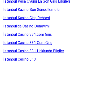
İstanbul Kasa Oyunu En Son Giriş Bilgileri
İstanbul Kazino Son Güncellemeler
İstanbul Kasino Giriş Rehberi
İstanbul'da Casino Deneyimi
İstanbul Casino 331.com Giriş
İstanbul Casino 331 Com Giriş
İstanbul Casino 331 Hakkında Bilgiler
İstanbul Casino 313
İstanbul Casino 308
İstanbul Casino 307.com Giriş
İstanbul Casino 293.com Giriş
İstanbul Casino 292 Giriş
İstanbul Kasino 290