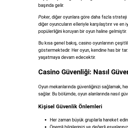
başında gelir.
Poker
, diğer oyunlara göre daha fazla strateji
diğer oyuncuların elleriyle karşılaştırır ve en 
popülerliğini koruyan bir oyun haline gelmiştir.
Bu kısa genel bakış, casino oyunlarının çeşitli
göstermektedir. Her oyun, kendine has bir tar
yaşatmaya devam edecektir.
Casino Güvenliği: Nasıl Güve
Oyun mekanlarında güvenliğinizi sağlamak, hem
sağlar. Bu bölümde, oyun alanlarında nasıl güv
Kişisel Güvenlik Önlemleri
Her zaman büyük gruplarla hareket edin
Önemli bilgilerinizi ve değerli eşyalarını