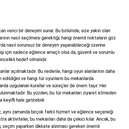
an verici bir deneyim sunar. Bu bölümde, size yakın olan
rının nasıl seçilmesi gerektiği, hangi önemli noktaların göz
rda nasıl sorunsuz bir deneyim yaşanabileceği üzerine
kişi için sadece eğlence amaçlı olsa da, güvenli ve sorumlu
ncelikli hedef olmalıdır.
nlar açılmaktadır. Bu nedenle, hangi oyun alanlarının daha
h edildiğini ve hangi tür oyunların bu mekanlarda
larda uygulanan kurallar ve süreçler de önem taşır. Her
 bulunmaktadır. Bu yüzden, bu tür mekanları ziyaret etmeden
keyifli hale getirebilir.
, aynı zamanda birçok farklı hizmet ve eğlence seçeneği
stra aktiviteler, bu mekanları daha da çekici kılar. Ancak, bu
jı, seçim yaparken dikkate alınması gereken önemli