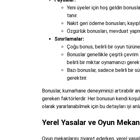
Yeni üyeler için hoş geldin bonusl
tanır.
Nakit geri ödeme bonusları, kayıpla
Özgürlük bonusları, mevduat yapma
Sınırlamalar:
Çoğu bonus, belirli bir oyun türüne
Bonuslar genellikle çeşitli çevrim
belirli bir miktar oynamanızı gerekti
Bazı bonuslar, sadece belirli bir sü
gerektirir.
Bonuslar, kumarhane deneyiminizi artırabilir a
gereken faktörlerdir. Her bonusun kendi koşull
olarak yararlanabilmek için bu detayları iyi anl
Yerel Yasalar ve Oyun Mekanı
Oyun mekanlarını ziyaret ederken, yerel yasa