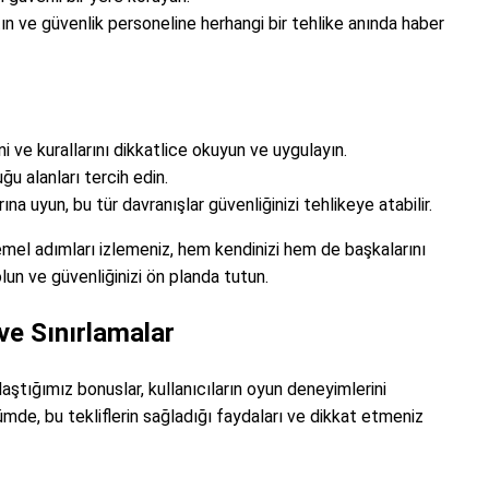
ın ve güvenlik personeline herhangi bir tehlike anında haber
i ve kurallarını dikkatlice okuyun ve uygulayın.
ğu alanları tercih edin.
na uyun, bu tür davranışlar güvenliğinizi tehlikeye atabilir.
el adımları izlemeniz, hem kendinizi hem de başkalarını
lun ve güvenliğinizi ön planda tutun.
ve Sınırlamalar
ştığımız bonuslar, kullanıcıların oyun deneyimlerini
lümde, bu tekliflerin sağladığı faydaları ve dikkat etmeniz