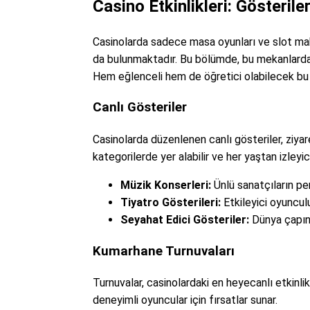
Casino Etkinlikleri: Gösterile
Casinolarda sadece masa oyunları ve slot maki
da bulunmaktadır. Bu bölümde, bu mekanlarda
Hem eğlenceli hem de öğretici olabilecek bu e
Canlı Gösteriler
Casinolarda düzenlenen canlı gösteriler, ziyar
kategorilerde yer alabilir ve her yaştan izleyic
Müzik Konserleri:
Ünlü sanatçıların per
Tiyatro Gösterileri:
Etkileyici oyunculu
Seyahat Edici Gösteriler:
Dünya çapınd
Kumarhane Turnuvaları
Turnuvalar, casinolardaki en heyecanlı etkinli
deneyimli oyuncular için fırsatlar sunar.