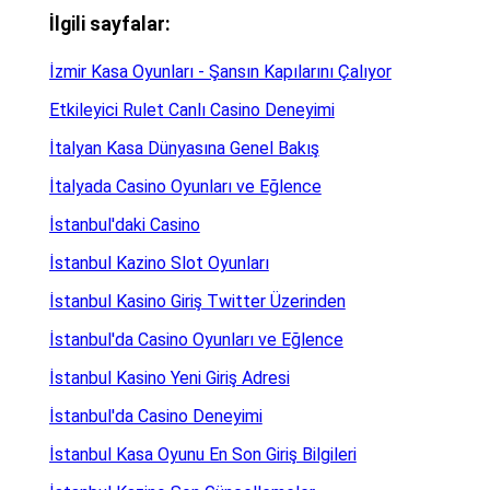
İlgili sayfalar:
İzmir Kasa Oyunları - Şansın Kapılarını Çalıyor
Etkileyici Rulet Canlı Casino Deneyimi
İtalyan Kasa Dünyasına Genel Bakış
İtalyada Casino Oyunları ve Eğlence
İstanbul'daki Casino
İstanbul Kazino Slot Oyunları
İstanbul Kasino Giriş Twitter Üzerinden
İstanbul'da Casino Oyunları ve Eğlence
İstanbul Kasino Yeni Giriş Adresi
İstanbul'da Casino Deneyimi
İstanbul Kasa Oyunu En Son Giriş Bilgileri