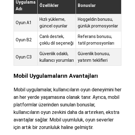
Uygulama
Özellikler
Bonuslar
Adı
Hızlı yükleme,
Hoşgeldin bonusu,
Oyun A1
güncel oyunlar
günlük promosyonlar
Canlı destek,
Referans bonusu,
Oyun B2
çoklu dil seçeneği
tatil promosyonları
Güvenlik odaklı,
Güvenlik bonusu,
Oyun C3
kullanıcı yorumları
yatırım teklifleri
Mobil Uygulamaların Avantajları
Mobil uygulamalar, kullanıcıların oyun deneyimini her
an her yerde yaşamasına olanak tanır. Ayrıca, mobil
platformlar üzerinden sunulan bonuslar,
kullanıcıların oyun zevkini daha da artırırken, ekstra
avantajlar sağlar. Mobil uyumluluk, oyun severler
için artık bir zorunluluk haline gelmiştir.