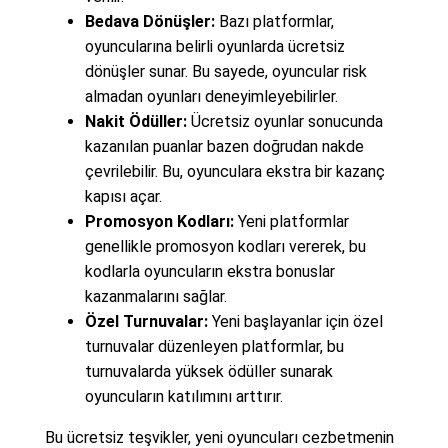
Bedava Dönüşler:
Bazı platformlar,
oyuncularına belirli oyunlarda ücretsiz
dönüşler sunar. Bu sayede, oyuncular risk
almadan oyunları deneyimleyebilirler.
Nakit Ödüller:
Ücretsiz oyunlar sonucunda
kazanılan puanlar bazen doğrudan nakde
çevrilebilir. Bu, oyunculara ekstra bir kazanç
kapısı açar.
Promosyon Kodları:
Yeni platformlar
genellikle promosyon kodları vererek, bu
kodlarla oyuncuların ekstra bonuslar
kazanmalarını sağlar.
Özel Turnuvalar:
Yeni başlayanlar için özel
turnuvalar düzenleyen platformlar, bu
turnuvalarda yüksek ödüller sunarak
oyuncuların katılımını arttırır.
Bu ücretsiz teşvikler, yeni oyuncuları cezbetmenin