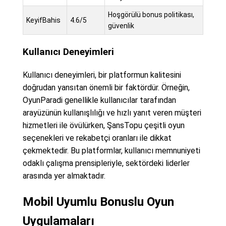
Hoşgörülü bonus politikası,
KeyifBahis
4.6/5
güvenlik
Kullanıcı Deneyimleri
Kullanıcı deneyimleri, bir platformun kalitesini
doğrudan yansıtan önemli bir faktördür. Örneğin,
OyunParadi genellikle kullanıcılar tarafından
arayüzünün kullanışlılığı ve hızlı yanıt veren müşteri
hizmetleri ile övülürken, ŞansTopu çeşitli oyun
seçenekleri ve rekabetçi oranları ile dikkat
çekmektedir. Bu platformlar, kullanıcı memnuniyeti
odaklı çalışma prensipleriyle, sektördeki liderler
arasında yer almaktadır.
Mobil Uyumlu Bonuslu Oyun
Uygulamaları