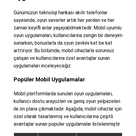
Günümüzün teknoloji harikası akıllı telefonlar
sayesinde, oyun severler artık her yerden ve her
zaman keyifli anlar yaşayabilmektedir. Mobil uyumlu
oyun uygulamaları, kullanıcılarına zengin bir deneyim
sunarken, bonuslarla da oyun zevkini kat be kat
arttırıyor. Bu bölümde, mobil cihazlarla sorunsuz
çalışan ve kullanıcılarına özel avantajlar sunan
uygulamaları inceleyeceğiz.
Popüler Mobil Uygulamalar
Mobil platformlarda sunulan oyun uygulamaları,
kullanıcı dostu arayüzleri ve geniş oyun yelpazeleri
ile ön plana çıkmaktadır. Aşağıda, mobil cihazlar için
özel olarak tasarlanmış ve kullanıcılarına çeşitli
avantajlar sunan popüler uygulamalar listelenmiştir.