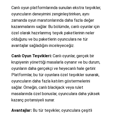
Canlı oyun platformlarında sunulan ekstra teşvikler,
oyuncuların deneyimini zenginleştirirken, aynı
zamanda oyun maratonlarında daha fazla değer
kazanmalarını sağlar. Bu bölümde, canlı oyunlar için
özel olarak hazırlanmış teşvik paketlerinin neler
olduğunu ve bu paketlerin oyunculara ne tür
avantajlar sağladığını inceleyeceğiz.
Canlı Oyun Teşvikleri:
Canlı oyunlar, gerçek bir
krupiyenin yönettiği masalarla oynanır ve bu durum,
oyunların daha gerçekçi ve heyecanlı hale getirir.
Platformlar, bu tür oyunlara özel teşvikler sunarak,
oyuncuların daha fazla katılım göstermelerini
sağlar. Örneğin, canlı blackjack veya rulet
masalarında özel bonuslar, oyunculara daha yüksek
kazanç potansiyeli sunar.
Avantajlar:
Bu tür teşvikler, oyunculara çeşitli