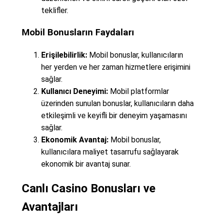
teklifler.
Mobil Bonusların Faydaları
Erişilebilirlik:
Mobil bonuslar, kullanıcıların
her yerden ve her zaman hizmetlere erişimini
sağlar.
Kullanıcı Deneyimi:
Mobil platformlar
üzerinden sunulan bonuslar, kullanıcıların daha
etkileşimli ve keyifli bir deneyim yaşamasını
sağlar.
Ekonomik Avantaj:
Mobil bonuslar,
kullanıcılara maliyet tasarrufu sağlayarak
ekonomik bir avantaj sunar.
Canlı Casino Bonusları ve
Avantajları