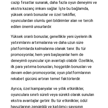
cazip fırsatlar sunarak, daha fazla oyun deneyimi ve
ekstra kazanç imkanı sağlar. İşte bu bağlamda,
yüksek oranlı bonuslar ve özel teklifler,
oyunculardan olumlu geri bildirimler alan ve tercih
edilen önemli unsurlardır.
Yüksek oranlı bonuslar, genellikle yeni üyelerin ilk
yatırımlarını artırmalarına ve daha uzun süre
platformlarda kalmalarına olanak tanır. Bu tür
promosyonlar, hem yeni başlayanlar hem de
deneyimli oyuncular için avantajlı olabilir. Özellikle,
ilk para yatırma bonusları, hoşgeldin bonusları ve
devam eden promosyonlar, oyun platformlarının
rekabet gücünü artıran temel faktörlerdir.
Ayrıca, özel kampanyalar ve yıllık etkinlikler,
oyunculara sınırlı süreli veya sürekli olarak sunulan
ekstra avantajlar getirir. Bu tür etkinlikler, ödül
havuzlarının zenginliği ve katılımcı sayısının