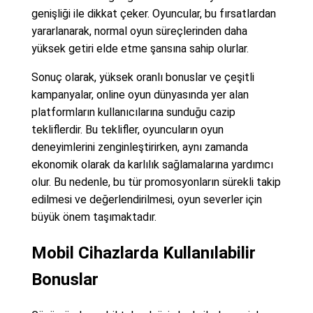
genişliği ile dikkat çeker. Oyuncular, bu fırsatlardan
yararlanarak, normal oyun süreçlerinden daha
yüksek getiri elde etme şansına sahip olurlar.
Sonuç olarak, yüksek oranlı bonuslar ve çeşitli
kampanyalar, online oyun dünyasında yer alan
platformların kullanıcılarına sunduğu cazip
tekliflerdir. Bu teklifler, oyuncuların oyun
deneyimlerini zenginleştirirken, aynı zamanda
ekonomik olarak da karlılık sağlamalarına yardımcı
olur. Bu nedenle, bu tür promosyonların sürekli takip
edilmesi ve değerlendirilmesi, oyun severler için
büyük önem taşımaktadır.
Mobil Cihazlarda Kullanılabilir
Bonuslar