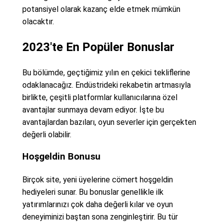
potansiyel olarak kazanç elde etmek mümkün
olacaktır.
2023'te En Popüler Bonuslar
Bu bölümde, geçtiğimiz yılın en çekici tekliflerine
odaklanacağız. Endüstrideki rekabetin artmasıyla
birlikte, çeşitli platformlar kullanıcılarına özel
avantajlar sunmaya devam ediyor. İşte bu
avantajlardan bazıları, oyun severler için gerçekten
değerli olabilir.
Hoşgeldin Bonusu
Birçok site, yeni üyelerine cömert hoşgeldin
hediyeleri sunar. Bu bonuslar genellikle ilk
yatırımlarınızı çok daha değerli kılar ve oyun
deneyiminizi baştan sona zenginleştirir. Bu tür