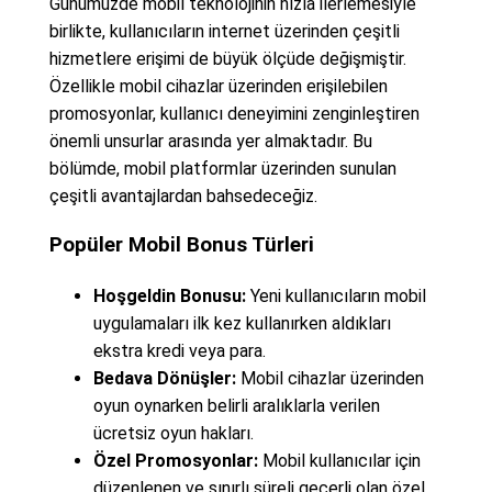
Günümüzde mobil teknolojinin hızla ilerlemesiyle
birlikte, kullanıcıların internet üzerinden çeşitli
hizmetlere erişimi de büyük ölçüde değişmiştir.
Özellikle mobil cihazlar üzerinden erişilebilen
promosyonlar, kullanıcı deneyimini zenginleştiren
önemli unsurlar arasında yer almaktadır. Bu
bölümde, mobil platformlar üzerinden sunulan
çeşitli avantajlardan bahsedeceğiz.
Popüler Mobil Bonus Türleri
Hoşgeldin Bonusu:
Yeni kullanıcıların mobil
uygulamaları ilk kez kullanırken aldıkları
ekstra kredi veya para.
Bedava Dönüşler:
Mobil cihazlar üzerinden
oyun oynarken belirli aralıklarla verilen
ücretsiz oyun hakları.
Özel Promosyonlar:
Mobil kullanıcılar için
düzenlenen ve sınırlı süreli geçerli olan özel