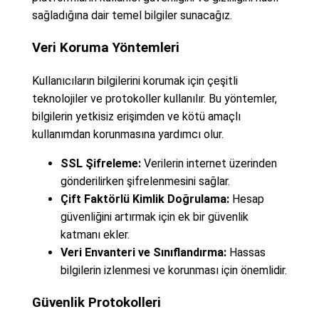
sağladığına dair temel bilgiler sunacağız.
Veri Koruma Yöntemleri
Kullanıcıların bilgilerini korumak için çeşitli
teknolojiler ve protokoller kullanılır. Bu yöntemler,
bilgilerin yetkisiz erişimden ve kötü amaçlı
kullanımdan korunmasına yardımcı olur.
SSL Şifreleme:
Verilerin internet üzerinden
gönderilirken şifrelenmesini sağlar.
Çift Faktörlü Kimlik Doğrulama:
Hesap
güvenliğini artırmak için ek bir güvenlik
katmanı ekler.
Veri Envanteri ve Sınıflandırma:
Hassas
bilgilerin izlenmesi ve korunması için önemlidir.
Güvenlik Protokolleri