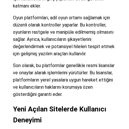
katmanı ekler.
Oyun platformları, adil oyun ortamı sağlamak için
düzenli olarak kontroller yaparlar. Bu kontroller,
oyunların rastgele ve manipüle edilmemiş olmasını
sağlar. Ayrıca, kullanıcıların şikayetlerini
değerlendirmek ve potansiyel hileleri tespit etmek
için gelişmiş yazılım araçları kullanılır.
Son olarak, bu platformlar genellikle resmi lisanslar
ve onaylar alarak işlemlerini yürütürler. Bu lisanslar,
platformların yerel yasalara uygun hareket ettiğini
ve kullanıcıların haklarını korumaya özen
gösterdiğini garanti eder.
Yeni Açılan Sitelerde Kullanıcı
Deneyimi