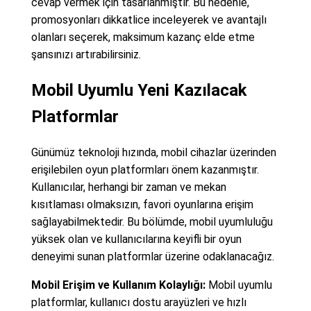
cevap vermek için tasarlanmıştır. Bu nedenle,
promosyonları dikkatlice inceleyerek ve avantajlı
olanları seçerek, maksimum kazanç elde etme
şansınızı artırabilirsiniz.
Mobil Uyumlu Yeni Kazılacak
Platformlar
Günümüz teknoloji hızında, mobil cihazlar üzerinden
erişilebilen oyun platformları önem kazanmıştır.
Kullanıcılar, herhangi bir zaman ve mekan
kısıtlaması olmaksızın, favori oyunlarına erişim
sağlayabilmektedir. Bu bölümde, mobil uyumluluğu
yüksek olan ve kullanıcılarına keyifli bir oyun
deneyimi sunan platformlar üzerine odaklanacağız.
Mobil Erişim ve Kullanım Kolaylığı:
Mobil uyumlu
platformlar, kullanıcı dostu arayüzleri ve hızlı