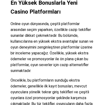
En Yüksek Bonuslarla Yeni
Casino Platformları
Online oyun dünyasında, çeşitli platformlar
arasından seçim yaparken, özellikle cazip teklifler
sunanlar dikkat çekmektedir. Bu bölümde,
kullanıcılarına en yüksek ekstra avantajlar sunan ve
oyun deneyimini zenginleştiren platformlar üzerine
bir inceleme yapacağız. Özellikle, yüksek ekstra
ödemeler ve promosyonlar ile ön plana çıkan bu
platformlar, oyun severler için cazip alternatifler
sunmaktadır.
Öncelikle, bu platformların sunduğu ekstra
ödemeler, genellikle ilk kayıt bonusları, mevcut
oyunculara yönelik tekrar giriş teklifleri ve çeşitli
oyunlara özel promosyonlar şeklinde karşımıza
çıkmaktadır. Bu tür teklifler, oyuncuların daha fazla