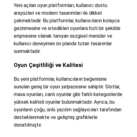
Yeni açılan oyun platformları, kullanıcı dostu
arayüzleri ve modern tasarımları ile dikkat
çekmektedir. Bu platformlar, kullanıcıların kolayca
gezinmesine ve istedikleri oyunlara hızlı bir şekilde
erişmesine olanak tanıyan sezgisel menüler ve
kullanıcı deneyimini ön planda tutan tasarımlar
sunmaktadır.
Oyun Çeşitliliği ve Kalitesi
Bu yeni platformlar, kullanıcıların beğenisine
sunulan geniş bir oyun yelpazesine sahiptir. Slotlar,
masa oyunları, canlı oyunlar gibi farklı kategorilerde
yüksek kaliteli oyunlar bulunmaktadır. Ayrıca, bu
oyunların çoğu, ünlü yazılım sağlayıcıları tarafından
desteklenmekte ve gelişmiş grafiklerle
donatılmıştır.