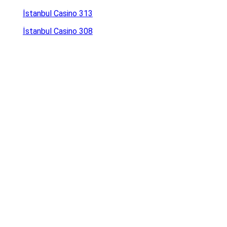
İstanbul Casino 313
İstanbul Casino 308
İstanbul Casino 307.com Giriş
İstanbul Casino 293.com Giriş
İstanbul Casino 292 Giriş
İstanbul Kasino 290
İstanbul Kasino 273
İstanbul Casino 245
İstanbul Casino 186
İstanbul Kasa 183
İstanbul Casino 128 Giriş
Online Casino İrlanda
İnternetten Casino Oynamanın Yasal Sonuçları