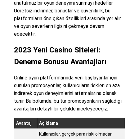
unutulmaz bir oyun deneyimi sunmayı hedefler.
Ücretsiz indirimler, bonuslar ve güvenilirlik, bu
platformların öne çıkan özellikleri arasında yer alır
ve oyun severlerin ilgisini çekmeye devam
edecektir.
2023 Yeni Casino Siteleri:
Deneme Bonusu Avantajları
Online oyun platformlarında yeni başlayanlar için
sunulan promosyonlar, kullanıcıların riskleri en aza
indirerek oyun deneyimlerini artırmalarına olanak
tanır. Bu bölümde, bu tür promosyonların sağladığı
avantajları detaylı bir şekilde inceleyeceğiz.
Avantaj
Açıklama
Kullanıcılar, gerçek para riski olmadan