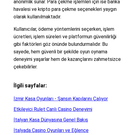
anonimlik sunar. Para çekme işlemleri için ise banka
havalesi ve kripto para çekme seçenekleri yaygın
olarak kullanılmaktadır.
Kullanıcılar, ödeme yöntemlerini seçerken, işlem
ücretleri, işlem süreleri ve platformun güvenilirliği
gibi faktörleri göz önünde bulundurmalıdır. Bu
sayede, hem güvenli bir şekilde oyun oynama
deneyimi yaşarlar hem de kazançlarını zahmetsizce
çekebilirler.
İlgili sayfalar:
İzmir Kasa Oyunları - Şansın Kapılarını Çalıyor
Etkileyici Rulet Canlı Casino Deneyimi
İtalyan Kasa Dünyasına Genel Bakış
İtalyada Casino Oyunları ve Eğlence