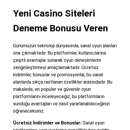
Yeni Casino Siteleri
Deneme Bonusu Veren
Günümüzün teknoloji dünyasında, sanal oyun alanları
öne çıkmaktadır. Bu platformlar, kullanıcılarına
çeşitli avantajlar sunarak oyun deneyimlerini
zenginleştirmeyi amaçlamaktadır. Ücretsiz
indirimler, bonuslar ve promosyonlar, bu sanal
alanlarda sıkça rastlanan özellikler arasındadır. Bu
makalede, en popüler ve güvenilir oyun
platformlarını inceleyeceğiz, bu platformların
sunduğu avantajları ve nasıl yararlanabileceğinizi
öğreneceksiniz.
Ücretsiz İndirimler ve Bonuslar:
Sanal oyun