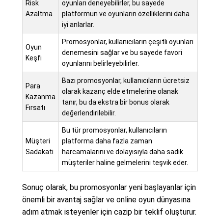
Risk
oyunları deneyebilirler, bu sayede
Azaltma
platformun ve oyunların özelliklerini daha
iyi anlarlar.
Promosyonlar, kullanıcıların çeşitli oyunları
Oyun
denemesini sağlar ve bu sayede favori
Keşfi
oyunlarını belirleyebilirler.
Bazı promosyonlar, kullanıcıların ücretsiz
Para
olarak kazanç elde etmelerine olanak
Kazanma
tanır, bu da ekstra bir bonus olarak
Fırsatı
değerlendirilebilir.
Bu tür promosyonlar, kullanıcıların
Müşteri
platforma daha fazla zaman
Sadakati
harcamalarını ve dolayısıyla daha sadık
müşteriler haline gelmelerini teşvik eder.
Sonuç olarak, bu promosyonlar yeni başlayanlar için
önemli bir avantaj sağlar ve online oyun dünyasına
adım atmak isteyenler için cazip bir teklif oluşturur.