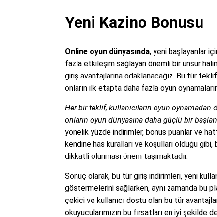
Yeni Kazino Bonusu
Online oyun dünyasında
, yeni başlayanlar iç
fazla etkileşim sağlayan önemli bir unsur hali
giriş avantajlarına odaklanacağız. Bu tür teklif
onların ilk etapta daha fazla oyun oynamaları
Her bir teklif, kullanıcıların oyun oynamadan ö
onların oyun dünyasına daha güçlü bir başlan
yönelik yüzde indirimler, bonus puanlar ve ha
kendine has kuralları ve koşulları olduğu gibi,
dikkatli olunması önem taşımaktadır.
Sonuç olarak, bu tür giriş indirimleri, yeni kull
göstermelerini sağlarken, aynı zamanda bu pl
çekici ve kullanıcı dostu olan bu tür avantajl
okuyucularımızın bu fırsatları en iyi şekilde