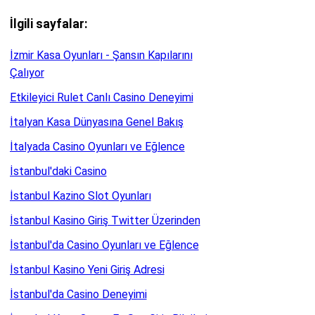
İlgili sayfalar:
İzmir Kasa Oyunları - Şansın Kapılarını
Çalıyor
Etkileyici Rulet Canlı Casino Deneyimi
İtalyan Kasa Dünyasına Genel Bakış
İtalyada Casino Oyunları ve Eğlence
İstanbul'daki Casino
İstanbul Kazino Slot Oyunları
İstanbul Kasino Giriş Twitter Üzerinden
İstanbul'da Casino Oyunları ve Eğlence
İstanbul Kasino Yeni Giriş Adresi
İstanbul'da Casino Deneyimi