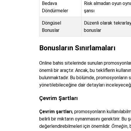
Bedava
Risk almadan oyun oy
Döndürmeler
şansı
Döngüsel
Düzenli olarak tekrarla
Bonuslar
bonuslar
Bonusların Sınırlamaları
Online bahis sitelerinde sunulan promosyonlar,
önemli bir araçtır. Ancak, bu tekliflerin kulla
bulunmaktadır. Bu bölümde, promosyonların sını
yönetilebileceğine dair detayları inceleyeceğ
Çevrim Şartları
Çevrim şartları
, promosyonların kullanılabil
belirli bir miktarın oynanmasını gerektirir. Bu
değerlendirebilmeleri için önemlidir.
Örneğin
,