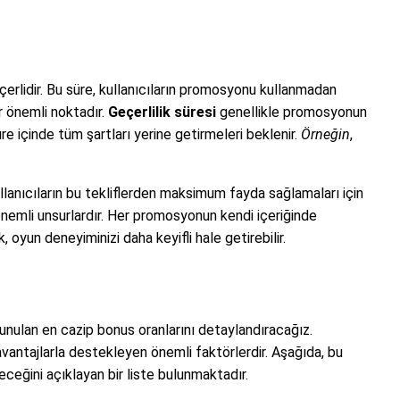
eçerlidir. Bu süre, kullanıcıların promosyonu kullanmadan
r önemli noktadır.
Geçerlilik süresi
genellikle promosyonun
süre içinde tüm şartları yerine getirmeleri beklenir.
Örneğin
,
llanıcıların bu tekliflerden maksimum fayda sağlamaları için
 önemli unsurlardır. Her promosyonun kendi içeriğinde
k, oyun deneyiminizi daha keyifli hale getirebilir.
unulan en cazip bonus oranlarını detaylandıracağız.
li avantajlarla destekleyen önemli faktörlerdir. Aşağıda, bu
eceğini açıklayan bir liste bulunmaktadır.