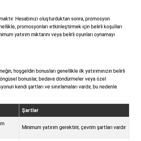
rmaktır. Hesabınızı oluşturduktan sonra, promosyon
llikle, promosyonları etkinleştirmek için belirli koşulları
inimum yatırım miktarını veya belirli oyunları oynamayı
neğin, hoşgeldin bonusları genellikle ilk yatırımınızın belirli
 döngüsel bonuslar, bedava döndürmeler veya özel
syonun kendi şartları ve sınırlamaları vardır, bu nedenle
Şartlar
rım
Minimum yatırım gerektirir, çevrim şartları vardır