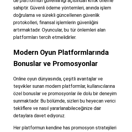
de platformun güvenilirliği açısından kritik öneme
sahiptir. Güvenli ödeme yöntemleri, anında işlem
doğrulama ve sürekli güncellenen güvenlik
protokolleri, finansal işlemlerin güvenliğini
artırmaktadır. Oyuncular, bu tür önlemleri alan
platformları tercih etmelidirler.
Modern Oyun Platformlarında
Bonuslar ve Promosyonlar
Online oyun dünyasında, çeşitli avantajlar ve
teşvikler sunan modern platformlar, kullanıcılarına
özel bonuslar ve promosyonlar ile dolu bir deneyim
sunmaktadır. Bu bölümde, sizleri bu heyecan verici
tekliflere ve nasıl yararlanabileceğinize dair
detaylara davet ediyoruz.
Her platformun kendine has promosyon stratejileri