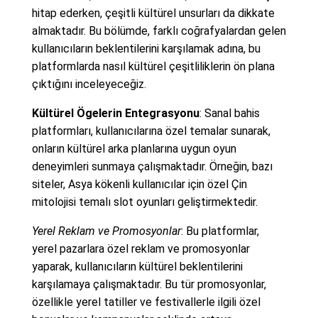
hitap ederken, çeşitli kültürel unsurları da dikkate
almaktadır. Bu bölümde, farklı coğrafyalardan gelen
kullanıcıların beklentilerini karşılamak adına, bu
platformlarda nasıl kültürel çeşitliliklerin ön plana
çıktığını inceleyeceğiz.
Kültürel Ögelerin Entegrasyonu
: Sanal bahis
platformları, kullanıcılarına özel temalar sunarak,
onların kültürel arka planlarına uygun oyun
deneyimleri sunmaya çalışmaktadır. Örneğin, bazı
siteler, Asya kökenli kullanıcılar için özel Çin
mitolojisi temalı slot oyunları geliştirmektedir.
Yerel Reklam ve Promosyonlar
: Bu platformlar,
yerel pazarlara özel reklam ve promosyonlar
yaparak, kullanıcıların kültürel beklentilerini
karşılamaya çalışmaktadır. Bu tür promosyonlar,
özellikle yerel tatiller ve festivallerle ilgili özel