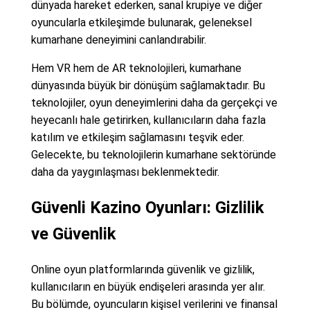
dünyada hareket ederken, sanal krupiye ve diğer
oyuncularla etkileşimde bulunarak, geleneksel
kumarhane deneyimini canlandırabilir.
Hem VR hem de AR teknolojileri, kumarhane
dünyasında büyük bir dönüşüm sağlamaktadır. Bu
teknolojiler, oyun deneyimlerini daha da gerçekçi ve
heyecanlı hale getirirken, kullanıcıların daha fazla
katılım ve etkileşim sağlamasını teşvik eder.
Gelecekte, bu teknolojilerin kumarhane sektöründe
daha da yaygınlaşması beklenmektedir.
Güvenli Kazino Oyunları: Gizlilik
ve Güvenlik
Online oyun platformlarında güvenlik ve gizlilik,
kullanıcıların en büyük endişeleri arasında yer alır.
Bu bölümde, oyuncuların kişisel verilerini ve finansal