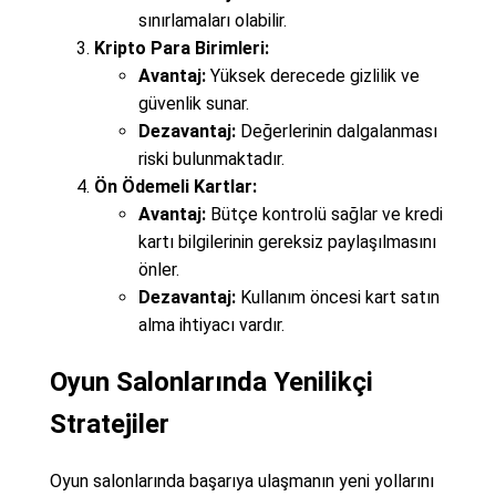
sınırlamaları olabilir.
Kripto Para Birimleri:
Avantaj:
Yüksek derecede gizlilik ve
güvenlik sunar.
Dezavantaj:
Değerlerinin dalgalanması
riski bulunmaktadır.
Ön Ödemeli Kartlar:
Avantaj:
Bütçe kontrolü sağlar ve kredi
kartı bilgilerinin gereksiz paylaşılmasını
önler.
Dezavantaj:
Kullanım öncesi kart satın
alma ihtiyacı vardır.
Oyun Salonlarında Yenilikçi
Stratejiler
Oyun salonlarında başarıya ulaşmanın yeni yollarını