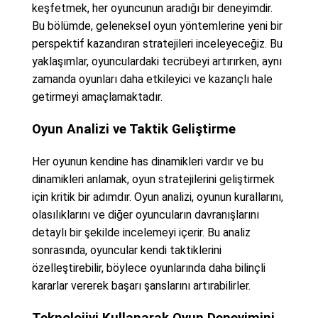
keşfetmek, her oyuncunun aradığı bir deneyimdir.
Bu bölümde, geleneksel oyun yöntemlerine yeni bir
perspektif kazandıran stratejileri inceleyeceğiz. Bu
yaklaşımlar, oyunculardaki tecrübeyi artırırken, aynı
zamanda oyunları daha etkileyici ve kazançlı hale
getirmeyi amaçlamaktadır.
Oyun Analizi ve Taktik Geliştirme
Her oyunun kendine has dinamikleri vardır ve bu
dinamikleri anlamak, oyun stratejilerini geliştirmek
için kritik bir adımdır. Oyun analizi, oyunun kurallarını,
olasılıklarını ve diğer oyuncuların davranışlarını
detaylı bir şekilde incelemeyi içerir. Bu analiz
sonrasında, oyuncular kendi taktiklerini
özelleştirebilir, böylece oyunlarında daha bilinçli
kararlar vererek başarı şanslarını artırabilirler.