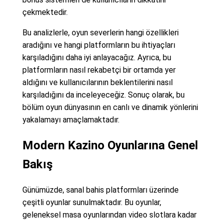
çekmektedir.
Bu analizlerle, oyun severlerin hangi özellikleri
aradığını ve hangi platformların bu ihtiyaçları
karşıladığını daha iyi anlayacağız. Ayrıca, bu
platformların nasıl rekabetçi bir ortamda yer
aldığını ve kullanıcılarının beklentilerini nasıl
karşıladığını da inceleyeceğiz. Sonuç olarak, bu
bölüm oyun dünyasının en canlı ve dinamik yönlerini
yakalamayı amaçlamaktadır.
Modern Kazino Oyunlarına Genel
Bakış
Günümüzde, sanal bahis platformları üzerinde
çeşitli oyunlar sunulmaktadır. Bu oyunlar,
geleneksel masa oyunlarından video slotlara kadar