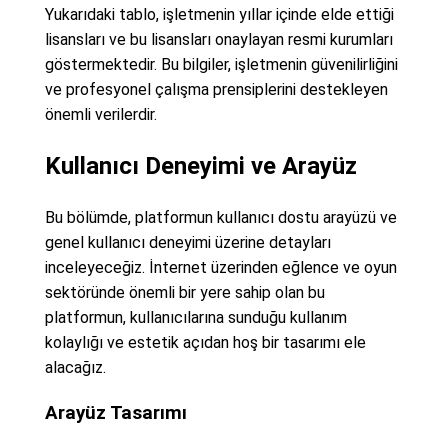
Yukarıdaki tablo, işletmenin yıllar içinde elde ettiği
lisansları ve bu lisansları onaylayan resmi kurumları
göstermektedir. Bu bilgiler, işletmenin güvenilirliğini
ve profesyonel çalışma prensiplerini destekleyen
önemli verilerdir.
Kullanıcı Deneyimi ve Arayüz
Bu bölümde, platformun kullanıcı dostu arayüzü ve
genel kullanıcı deneyimi üzerine detayları
inceleyeceğiz. İnternet üzerinden eğlence ve oyun
sektöründe önemli bir yere sahip olan bu
platformun, kullanıcılarına sunduğu kullanım
kolaylığı ve estetik açıdan hoş bir tasarımı ele
alacağız.
Arayüz Tasarımı