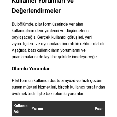
Kullanıcı Yorumları ve
Değerlendirmeler
Bu bölümde, platform üzerinde yer alan
kullanıcıların deneyimlerini ve düşüncelerini
paylaşacağız. Gerçek kullanıcı görüşleri, yeni
ziyaretçilere ve oyunculara önemli bir rehber olabilir.
Aşağıda, bazı kullanıcıların yorumlarını ve
puanlamalarını detaylı bir şekilde inceleyeceğiz.
Olumlu Yorumlar
Platformun kullanıcı dostu arayüzü ve hızlı çözüm
sunan müşteri hizmetleri, birçok kullanıcı tarafından
övülmektedir. İşte bazı olumlu yorumlar:
Kullanıcı
Yorum
Puan
Adı