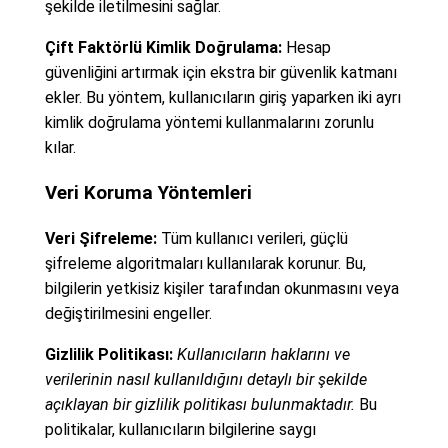
şekilde iletilmesini sağlar.
Çift Faktörlü Kimlik Doğrulama:
Hesap
güvenliğini artırmak için ekstra bir güvenlik katmanı
ekler. Bu yöntem, kullanıcıların giriş yaparken iki ayrı
kimlik doğrulama yöntemi kullanmalarını zorunlu
kılar.
Veri Koruma Yöntemleri
Veri Şifreleme:
Tüm kullanıcı verileri, güçlü
şifreleme algoritmaları kullanılarak korunur. Bu,
bilgilerin yetkisiz kişiler tarafından okunmasını veya
değiştirilmesini engeller.
Gizlilik Politikası:
Kullanıcıların haklarını ve
verilerinin nasıl kullanıldığını detaylı bir şekilde
açıklayan bir gizlilik politikası bulunmaktadır.
Bu
politikalar, kullanıcıların bilgilerine saygı