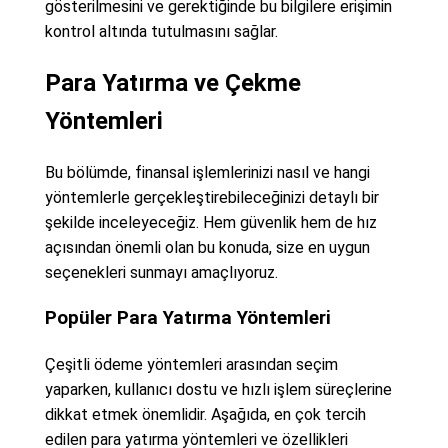
gösterilmesini ve gerektiğinde bu bilgilere erişimin
kontrol altında tutulmasını sağlar.
Para Yatırma ve Çekme
Yöntemleri
Bu bölümde, finansal işlemlerinizi nasıl ve hangi
yöntemlerle gerçekleştirebileceğinizi detaylı bir
şekilde inceleyeceğiz. Hem güvenlik hem de hız
açısından önemli olan bu konuda, size en uygun
seçenekleri sunmayı amaçlıyoruz.
Popüler Para Yatırma Yöntemleri
Çeşitli ödeme yöntemleri arasından seçim
yaparken, kullanıcı dostu ve hızlı işlem süreçlerine
dikkat etmek önemlidir. Aşağıda, en çok tercih
edilen para yatırma yöntemleri ve özellikleri