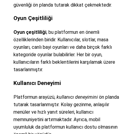
güvenliği ön planda tutarak dikkat çekmektedir.
Oyun Çeşitliliği
Oyun çeşitliliği
, bu platformun en önemli
özelliklerinden biridir. Kullanıcılar, slotlar, masa
oyunları, canlı bayi oyunları ve daha birçok farklı
kategoride oyunlar bulabilirler. Her bir oyun,
kullanıcıların farklı beklentilerini karşılamak üzere
tasarlanmıştır.
Kullanıcı Deneyimi
Platformun arayüzü,
kullanıcı deneyimini
ön planda
tutarak tasarlanmıştır. Kolay gezinme, anlaşılır
menüler ve hızlı yanıt süreleri, kullanıcı
memnuniyetini artırmaktadır. Ayrıca, mobil
uyumluluk da platformun kullanıcı dostu olmasının