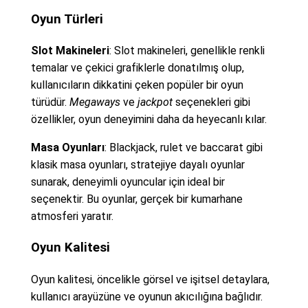
Oyun Türleri
Slot Makineleri
: Slot makineleri, genellikle renkli
temalar ve çekici grafiklerle donatılmış olup,
kullanıcıların dikkatini çeken popüler bir oyun
türüdür.
Megaways
ve
jackpot
seçenekleri gibi
özellikler, oyun deneyimini daha da heyecanlı kılar.
Masa Oyunları
: Blackjack, rulet ve baccarat gibi
klasik masa oyunları, stratejiye dayalı oyunlar
sunarak, deneyimli oyuncular için ideal bir
seçenektir. Bu oyunlar, gerçek bir kumarhane
atmosferi yaratır.
Oyun Kalitesi
Oyun kalitesi, öncelikle görsel ve işitsel detaylara,
kullanıcı arayüzüne ve oyunun akıcılığına bağlıdır.