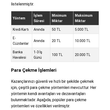
listelenmiştir.
İşlem
Minimum
Maksimum
Yöntem
Süresi
Miktar
Miktar
Kredi Kartı
Anında
50 TL
5.000 TL
E-
Anında
20 TL
10.000 TL
Cüzdanlar
Banka
1-3 İş
100 TL
20.000 TL
Havalesi
Günü
Para Çekme İşlemleri
Kazançlarınızı güvenli ve hızlı bir şekilde çekmek
için, çeşitli para çekme yöntemleri mevcuttur. Her
yöntemin kendi avantajları ve dezavantajları
bulunmaktadır. Aşağıda, popüler para çekme
yöntemleri ve özellikleri verilmiştir.