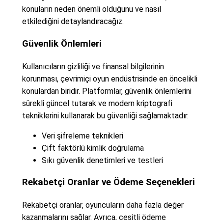
konuların neden önemli olduğunu ve nasıl
etkilediğini detaylandıracağız.
Güvenlik Önlemleri
Kullanıcıların gizliliği ve finansal bilgilerinin
korunması, çevrimiçi oyun endüstrisinde en öncelikli
konulardan biridir. Platformlar, güvenlik önlemlerini
sürekli güncel tutarak ve modern kriptografi
tekniklerini kullanarak bu güvenliği sağlamaktadır.
Veri şifreleme teknikleri
Çift faktörlü kimlik doğrulama
Sıkı güvenlik denetimleri ve testleri
Rekabetçi Oranlar ve Ödeme Seçenekleri
Rekabetçi oranlar, oyuncuların daha fazla değer
kazanmalarını sağlar. Ayrıca, çeşitli ödeme