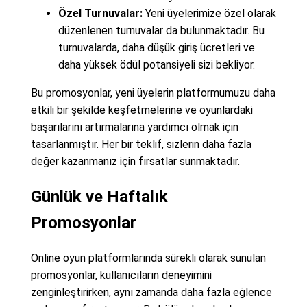
Özel Turnuvalar:
Yeni üyelerimize özel olarak
düzenlenen turnuvalar da bulunmaktadır. Bu
turnuvalarda, daha düşük giriş ücretleri ve
daha yüksek ödül potansiyeli sizi bekliyor.
Bu promosyonlar, yeni üyelerin platformumuzu daha
etkili bir şekilde keşfetmelerine ve oyunlardaki
başarılarını artırmalarına yardımcı olmak için
tasarlanmıştır. Her bir teklif, sizlerin daha fazla
değer kazanmanız için fırsatlar sunmaktadır.
Günlük ve Haftalık
Promosyonlar
Online oyun platformlarında sürekli olarak sunulan
promosyonlar, kullanıcıların deneyimini
zenginleştirirken, aynı zamanda daha fazla eğlence