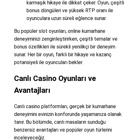
karmaşık hikaye ile dikkat çeker. Oyun, çeşitli
bonus döngüleri ve yüksek RTP oranı ile
oyunculara uzun süreli eğlence sunar.
Bu popüler slot oyunları, online kumarhane
deneyiminizi zenginleştirirken, çeşitli temalar ve
bonus özellikleri ile sürekli yenilikçi bir deneyim
sunar. Her bir oyun, farklı bir hikaye ve kazanç
potansiyeli ile oyuncuları bekler.
Canlı Casino Oyunları ve
Avantajları
Canlı casino platformları, gerçek bir kumarhane
deneyimini evinizin konforunda yaşamanıza olanak
tanır. Bu bölümde, canlı masaların sunduğu
benzersiz avantajları ve popüler oyun türlerini
inceleyeceğiz.