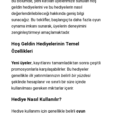
Bu bölümde, yeni katılan üyelerimize sunulan hoş
geldin hediyelerini ve bu hediyelerin nasıl
değerlendirilebileceği hakkında geniş bilgi
sunacağız. Bu teklifler, başlangıçta daha fazla oyun
oynama imkanı sunarak, üyelerin deneyimini
zenginleştirmeyi amaçlamaktadır.
Hoş Geldin Hediyelerinin Temel
Özellikleri
Yeni üyeler
, kayıtlarını tamamladıktan sonra çeşitli
promosyonlarla karşılaşabilirler. Bu hediyeler
genellikle
ilk yatırımlarınızın belirli bir yüzdesi
şeklinde hesaplanır ve sınırlı bir süre içinde
kullanılması gereken miktarlar içerir.
Hediye Nasıl Kullanılır?
Hediye kullanımı için genellikle belirli
oyun