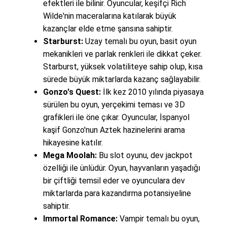
efektleri ile bilinir. Oyuncular, keşifçi Rich
Wilde'nin maceralarına katılarak büyük
kazançlar elde etme şansına sahiptir.
Starburst:
Uzay temalı bu oyun, basit oyun
mekanikleri ve parlak renkleri ile dikkat çeker.
Starburst, yüksek volatiliteye sahip olup, kısa
sürede büyük miktarlarda kazanç sağlayabilir.
Gonzo's Quest:
İlk kez 2010 yılında piyasaya
sürülen bu oyun, yerçekimi teması ve 3D
grafikleri ile öne çıkar. Oyuncular, İspanyol
kaşif Gonzo'nun Aztek hazinelerini arama
hikayesine katılır.
Mega Moolah:
Bu slot oyunu, dev jackpot
özelliği ile ünlüdür. Oyun, hayvanların yaşadığı
bir çiftliği temsil eder ve oyunculara dev
miktarlarda para kazandırma potansiyeline
sahiptir.
Immortal Romance:
Vampir temalı bu oyun,