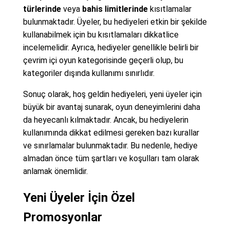
türlerinde
veya
bahis limitlerinde
kısıtlamalar
bulunmaktadır. Üyeler, bu hediyeleri etkin bir şekilde
kullanabilmek için bu kısıtlamaları dikkatlice
incelemelidir. Ayrıca, hediyeler genellikle belirli bir
çevrim içi oyun kategorisinde geçerli olup, bu
kategoriler dışında kullanımı sınırlıdır.
Sonuç olarak, hoş geldin hediyeleri, yeni üyeler için
büyük bir avantaj sunarak, oyun deneyimlerini daha
da heyecanlı kılmaktadır. Ancak, bu hediyelerin
kullanımında dikkat edilmesi gereken bazı kurallar
ve sınırlamalar bulunmaktadır. Bu nedenle, hediye
almadan önce tüm şartları ve koşulları tam olarak
anlamak önemlidir.
Yeni Üyeler İçin Özel
Promosyonlar