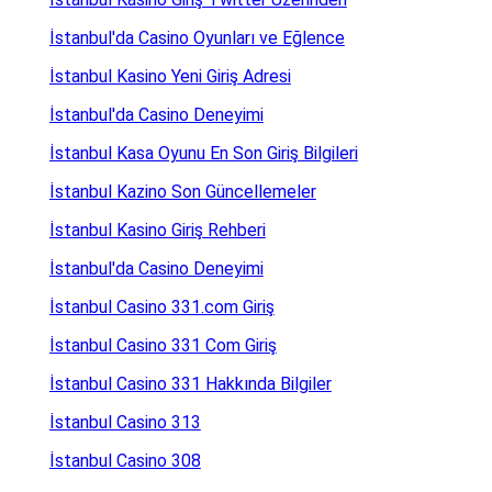
İstanbul'da Casino Oyunları ve Eğlence
İstanbul Kasino Yeni Giriş Adresi
İstanbul'da Casino Deneyimi
İstanbul Kasa Oyunu En Son Giriş Bilgileri
İstanbul Kazino Son Güncellemeler
İstanbul Kasino Giriş Rehberi
İstanbul'da Casino Deneyimi
İstanbul Casino 331.com Giriş
İstanbul Casino 331 Com Giriş
İstanbul Casino 331 Hakkında Bilgiler
İstanbul Casino 313
İstanbul Casino 308