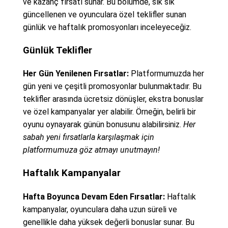
ve kazanç fırsatı sunar. Bu bölümde, sık sık
güncellenen ve oyunculara özel teklifler sunan
günlük ve haftalık promosyonları inceleyeceğiz.
Günlük Teklifler
Her Gün Yenilenen Fırsatlar:
Platformumuzda her
gün yeni ve çeşitli promosyonlar bulunmaktadır. Bu
teklifler arasında ücretsiz dönüşler, ekstra bonuslar
ve özel kampanyalar yer alabilir. Örneğin, belirli bir
oyunu oynayarak günün bonusunu alabilirsiniz.
Her
sabah yeni fırsatlarla karşılaşmak için
platformumuza göz atmayı unutmayın!
Haftalık Kampanyalar
Hafta Boyunca Devam Eden Fırsatlar:
Haftalık
kampanyalar, oyunculara daha uzun süreli ve
genellikle daha yüksek değerli bonuslar sunar. Bu