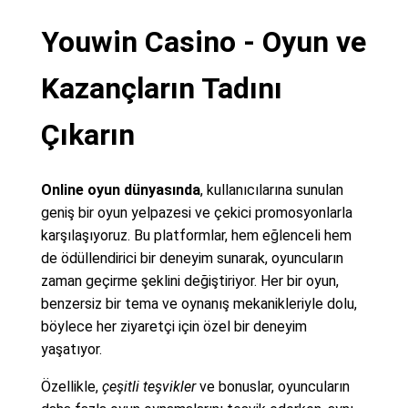
Youwin Casino - Oyun ve
Kazançların Tadını
Çıkarın
Online oyun dünyasında
, kullanıcılarına sunulan
geniş bir oyun yelpazesi ve çekici promosyonlarla
karşılaşıyoruz. Bu platformlar, hem eğlenceli hem
de ödüllendirici bir deneyim sunarak, oyuncuların
zaman geçirme şeklini değiştiriyor. Her bir oyun,
benzersiz bir tema ve oynanış mekanikleriyle dolu,
böylece her ziyaretçi için özel bir deneyim
yaşatıyor.
Özellikle,
çeşitli teşvikler
ve bonuslar, oyuncuların