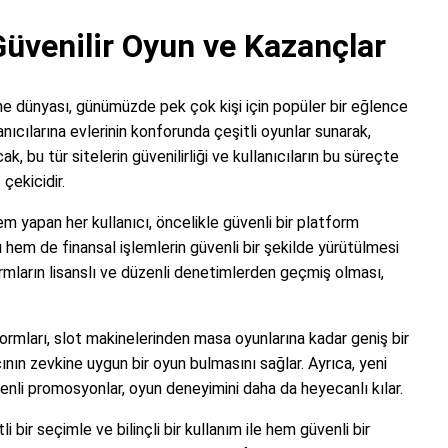
üvenilir Oyun ve Kazançlar
ne dünyası, günümüzde pek çok kişi için popüler bir eğlence
anıcılarına evlerinin konforunda çeşitli oyunlar sunarak,
 bu tür sitelerin güvenilirliği ve kullanıcıların bu süreçte
 çekicidir.
lem yapan her kullanıcı, öncelikle güvenli bir platform
ı hem de finansal işlemlerin güvenli bir şekilde yürütülmesi
ormların lisanslı ve düzenli denetimlerden geçmiş olması,
ormları, slot makinelerinden masa oyunlarına kadar geniş bir
ıcının zevkine uygun bir oyun bulmasını sağlar. Ayrıca, yeni
zenli promosyonlar, oyun deneyimini daha da heyecanlı kılar.
 bir seçimle ve bilinçli bir kullanım ile hem güvenli bir