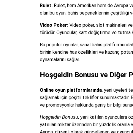
Rulet:
Rulet, hem Amerikan hem de Avrupa versi
olan bu oyun, bahis seçeneklerinin çeşitliliği
Video Poker:
Video poker, slot makineleri ve k
türüdür. Oyuncular, kart değiştirme ve tutma k
Bu popüler oyunlar, sanal bahis platformundak
birinin kendine has özellikleri ve kazanç potans
oynamalarını sağlar.
Hoşgeldin Bonusu ve Diğer 
Online oyun platformlarında
, yeni üyeleri 
sağlamak için çeşitli teklifler sunulmaktadır.
ve promosyonlar hakkında geniş bir bilgi suna
Hoşgeldin Bonusu
, yeni katılan oyunculara öz
yatırılan miktar üzerinden bir yüzdelik oranla
Ayrıca, düzenli olarak güncellenen ve oyuncul