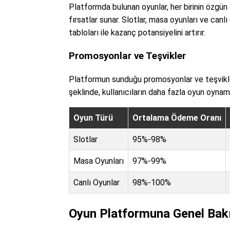
Platformda bulunan oyunlar, her birinin özgün ö
fırsatlar sunar. Slotlar, masa oyunları ve canl
tabloları ile kazanç potansiyelini artırır.
Promosyonlar ve Teşvikler
Platformun sunduğu promosyonlar ve teşvikl
şeklinde, kullanıcıların daha fazla oyun oynam
Oyun Türü
Ortalama Ödeme Oranı
Slotlar
95%-98%
Masa Oyunları
97%-99%
Canlı Oyunlar
98%-100%
Oyun Platformuna Genel Bak