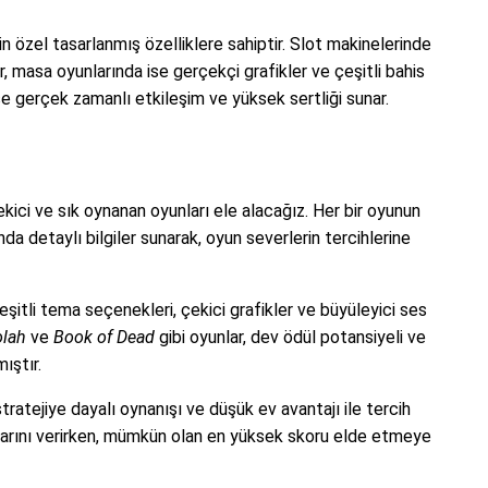
in özel tasarlanmış özelliklere sahiptir. Slot makinelerinde
er, masa oyunlarında ise gerçekçi grafikler ve çeşitli bahis
se gerçek zamanlı etkileşim ve yüksek sertliği sunar.
ici ve sık oynanan oyunları ele alacağız. Her bir oyunun
nda detaylı bilgiler sunarak, oyun severlerin tercihlerine
eşitli tema seçenekleri, çekici grafikler ve büyüleyici ses
lah
ve
Book of Dead
gibi oyunlar, dev ödül potansiyeli ve
ıştır.
tratejiye dayalı oynanışı ve düşük ev avantajı ile tercih
rlarını verirken, mümkün olan en yüksek skoru elde etmeye