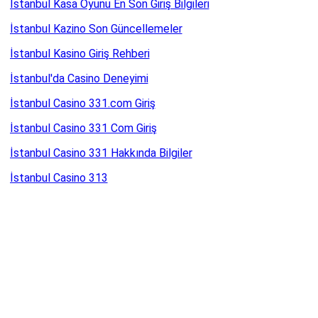
İstanbul Kasa Oyunu En Son Giriş Bilgileri
İstanbul Kazino Son Güncellemeler
İstanbul Kasino Giriş Rehberi
İstanbul'da Casino Deneyimi
İstanbul Casino 331.com Giriş
İstanbul Casino 331 Com Giriş
İstanbul Casino 331 Hakkında Bilgiler
İstanbul Casino 313
İstanbul Casino 308
İstanbul Casino 307.com Giriş
İstanbul Casino 293.com Giriş
İstanbul Casino 292 Giriş
İstanbul Kasino 290