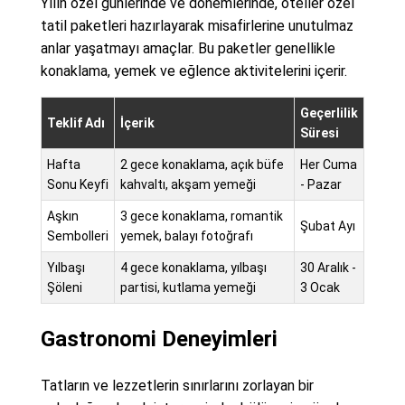
Yılın özel günlerinde ve dönemlerinde, oteller özel
tatil paketleri hazırlayarak misafirlerine unutulmaz
anlar yaşatmayı amaçlar. Bu paketler genellikle
konaklama, yemek ve eğlence aktivitelerini içerir.
Geçerlilik
Teklif Adı
İçerik
Süresi
Hafta
2 gece konaklama, açık büfe
Her Cuma
Sonu Keyfi
kahvaltı, akşam yemeği
- Pazar
Aşkın
3 gece konaklama, romantik
Şubat Ayı
Sembolleri
yemek, balayı fotoğrafı
Yılbaşı
4 gece konaklama, yılbaşı
30 Aralık -
Şöleni
partisi, kutlama yemeği
3 Ocak
Gastronomi Deneyimleri
Tatların ve lezzetlerin sınırlarını zorlayan bir