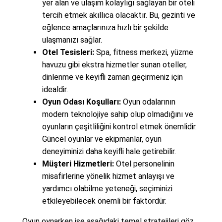
yer alan ve ulaşım kolaylığı sağlayan bir oteli
tercih etmek akıllıca olacaktır. Bu, gezinti ve
eğlence amaçlarınıza hızlı bir şekilde
ulaşmanızı sağlar.
Otel Tesisleri:
Spa, fitness merkezi, yüzme
havuzu gibi ekstra hizmetler sunan oteller,
dinlenme ve keyifli zaman geçirmeniz için
idealdir.
Oyun Odası Koşulları:
Oyun odalarının
modern teknolojiye sahip olup olmadığını ve
oyunların çeşitliliğini kontrol etmek önemlidir.
Güncel oyunlar ve ekipmanlar, oyun
deneyiminizi daha keyifli hale getirebilir.
Müşteri Hizmetleri:
Otel personelinin
misafirlerine yönelik hizmet anlayışı ve
yardımcı olabilme yeteneği, seçiminizi
etkileyebilecek önemli bir faktördür.
Oyun oynarken ise aşağıdaki temel stratejileri göz