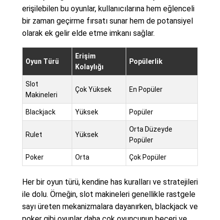
erişilebilen bu oyunlar, kullanıcılarına hem eğlenceli
bir zaman geçirme fırsatı sunar hem de potansiyel
olarak ek gelir elde etme imkanı sağlar.
Erişim
Oyun Türü
Popülerlik
Kolaylığı
Slot
Çok Yüksek
En Popüler
Makineleri
Blackjack
Yüksek
Popüler
Orta Düzeyde
Rulet
Yüksek
Popüler
Poker
Orta
Çok Popüler
Her bir oyun türü, kendine has kuralları ve stratejileri
ile dolu. Örneğin, slot makineleri genellikle rastgele
sayı üreten mekanizmalara dayanırken, blackjack ve
poker gibi oyunlar daha çok oyuncunun beceri ve