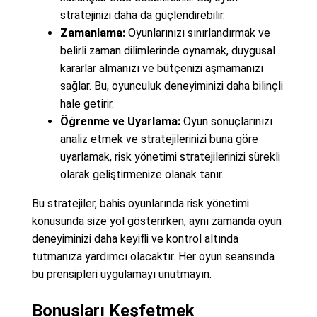
stratejinizi daha da güçlendirebilir.
Zamanlama:
Oyunlarınızı sınırlandırmak ve
belirli zaman dilimlerinde oynamak, duygusal
kararlar almanızı ve bütçenizi aşmamanızı
sağlar. Bu, oyunculuk deneyiminizi daha bilinçli
hale getirir.
Öğrenme ve Uyarlama:
Oyun sonuçlarınızı
analiz etmek ve stratejilerinizi buna göre
uyarlamak, risk yönetimi stratejilerinizi sürekli
olarak geliştirmenize olanak tanır.
Bu stratejiler, bahis oyunlarında risk yönetimi
konusunda size yol gösterirken, aynı zamanda oyun
deneyiminizi daha keyifli ve kontrol altında
tutmanıza yardımcı olacaktır. Her oyun seansında
bu prensipleri uygulamayı unutmayın.
Bonusları Keşfetmek