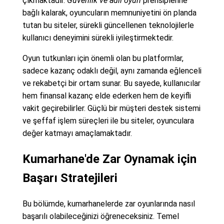
çıkmaktadır.
Güvenlik ve adil oyun
prensiplerine
bağlı kalarak, oyuncuların memnuniyetini ön planda
tutan bu siteler, sürekli güncellenen teknolojilerle
kullanıcı deneyimini sürekli iyileştirmektedir.
Oyun tutkunları için önemli olan bu platformlar,
sadece kazanç odaklı değil, aynı zamanda eğlenceli
ve rekabetçi bir ortam sunar. Bu sayede, kullanıcılar
hem finansal kazanç elde ederken hem de keyifli
vakit geçirebilirler. Güçlü bir müşteri destek sistemi
ve şeffaf işlem süreçleri ile bu siteler, oyunculara
değer katmayı amaçlamaktadır.
Kumarhane'de Zar Oynamak için
Başarı Stratejileri
Bu bölümde, kumarhanelerde zar oyunlarında nasıl
başarılı olabileceğinizi öğreneceksiniz. Temel