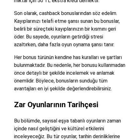
miktar için 50 TL ekstra kredi demektir.
Son olarak, cashback bonuslarından söz edelim.
Kayıplarınızı telafi etme şansı sunan bu bonuslar,
belirli bir süreçteki kayıplarınızın bir kısmını geri
öder. Bu sayede, oyunların getirdiği stresi
azaltırken, daha fazla oyun oynama şansı tanır.
Her bonus türünün kendine has kuralları ve şartları
bulunmaktadır. Bu nedenle, her bonusu kullanmadan
önce detaylı bir şekilde incelemek ve anlamak
önemlidir. Böylece, bonusların sunduğu tüm
avantajları en iyi şekilde değerlendirebilirsiniz.
Zar Oyunlarının Tarihçesi
Bu bölümde, sayısal eşya tabanlı oyunların zaman
içinde nasıl geliştiğini ve kültürel etkilerini
inceleyeceğiz. Bu tür oyunlar, tarihin derinliklerine